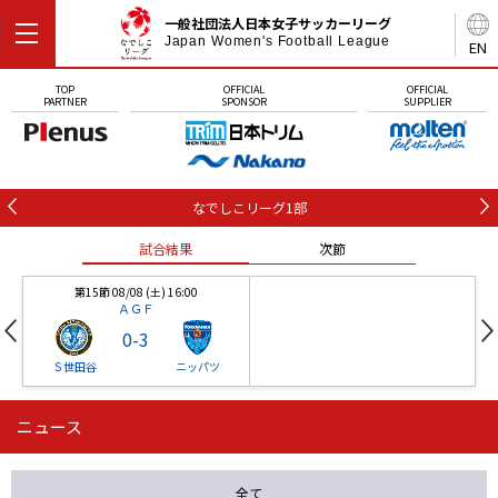
一般社団法人日本女子サッカーリーグ
Japan Women's Football League
EN
TOP
OFFICIAL
OFFICIAL
PARTNER
SPONSOR
SUPPLIER
なでしこリーグ1部
試合結果
次節
第15節 08/08 (土) 16:00
ＡＧＦ
0
-
3
Ｓ世田谷
ニッパツ
ニュース
第16節 09/05 (土) 15:00
第16節 09/05 (土) 15:00
試合結果
次節
ニッパツ
石人の星
-
-
全て