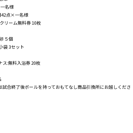
×一名様
42点×一名様
トクリーム無料券 10枚
卵 ５個
袋 3セット
:無料入浴券 20枚
ク
品
は試合終了後ボールを持っておもてなし商品引換所にお越しくださ