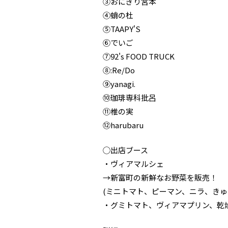
③おにぎり宮本
④蛸の杜
⑤TAAPY'S
⑥でいご
⑦92's FOOD TRUCK
⑧:Re/Do
⑨yanagi.
⑩珈琲専科批呂
⑪椎の実
⑫harubaru
◯出店ブース
・ヴィアマルシェ
→新富町の新鮮なお野菜を販売！
(ミニトマト、ピーマン、ニラ、きゅ
・グミトマト、ヴィアマプリン、乾