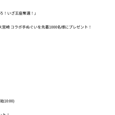
けろ！いざ王座奪還！」
宮崎 コラボ手ぬぐいを先着1000名様にプレゼント！
10:00)
ント！