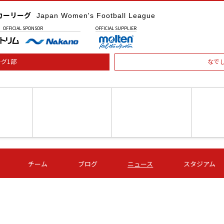
カーリーグ
Japan Women's Football League
OFFICIAL
SPONSOR
OFFICIAL
SUPPLIER
グ1部
なで
土) 15:00
第16節 09/05 (土) 16:00
第16節 09/05 (土) 17:00
第16節 09
チーム
ブログ
ニュース
スタジアム
星
ＡＧＦ
いちご
-
-
愛媛Ｌ
Ｓ世田谷
伊賀ＦＣ
ヴィアマ
Ａハリマ
Ｖ市原Ｌ