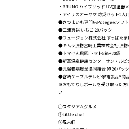
・BRUNO ハイブリッド UV加温器
・アイリスオーヤマ 防災セット2人用
●さつまいも専門店Potegee:ソフ
●三浦真裕:いちご 20パック
●フュージョン株式会社:すっぱたま
●キムラ漬物宮崎工業株式会社:漬物小
●トマけん農園:トマト5箱+20袋
●新富温泉健康センターサン・ルピナス
●児湯養鶏農業協同組合:卵 20パッ
●宮崎ケーブルテレビ:家電製品5商
※おもてなしボールを受け取った方
い
◯スタジアムグルメ
①Little chef
②風来軒