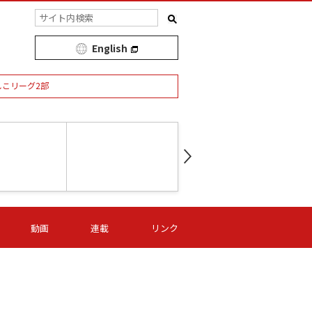
English
しこリーグ2部
第16節 09/05 (土) 15:00
第
ニッパツ
-
ニッパツ
名古屋
/06 (日) 15:00
第16節 09/06 (日) 15:00
第16節 09/05 (土) 15:00
第
動画
連載
リンク
オリプリ
津山
ニッパツ
-
-
-
Ｓ日体大
湯郷ベル
オルカ
ニッパツ
名古屋