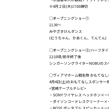
※4月２日(木)17:00締切
◯オープニングショー①
11:30～
みやざきけんダンス
(むうちゃん、かあくん、てんてん)
◯オープニングショー②/ハーフタ
12:10頃/前半終了後
シンガーソングライターNOBUのス
◯ヴィアマホーム戦名物 おもてなしボール
4月4日(土)のおもてなしスポンサー
<宮崎ケーブルテレビ>
・SONY ワイヤレス ヘッドホン×
・ダイソンコードレスクリーナー×
・BOSE ポータブル スピーカー×一