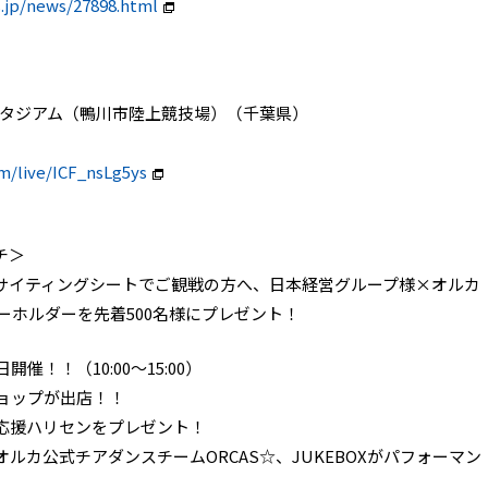
.jp/news/27898.html
ワタレイスタジアム（鴨川市陸上競技場）（千葉県）
m/live/ICF_nsLg5ys
チ＞
サイティングシートでご観戦の方へ、日本経営グループ様×オルカ
ーホルダーを先着500名様にプレゼント！
同日開催！！（10:00～15:00）
ョップが出店！！
応援ハリセンをプレゼント！
ルカ公式チアダンスチームORCAS☆、JUKEBOXがパフォーマン