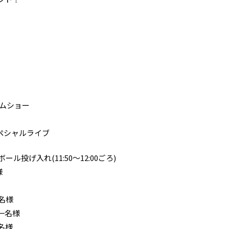
イムショー
ペシャルライブ
投げ入れ(11:50〜12:00ごろ)
様
一名様
一名様
名様