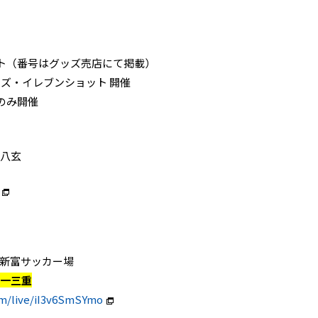
ト（番号はグッズ売店にて掲載）
ッズ・イレブンショット 開催
のみ開催
 八玄
ご宮崎新富サッカー場
ノ一三重
om/live/iI3v6SmSYmo