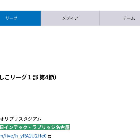
リーグ
メディア
チーム
しこリーグ１部 第4節）
トエーオリプリスタジアム
朝日インテック・ラブリッジ名古屋
om/live/h_yRA1U2He0