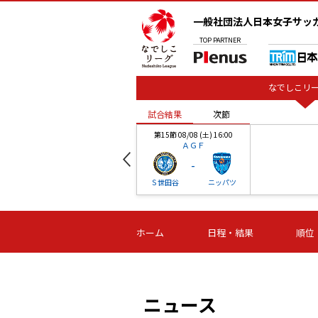
一般社団法人日本女子サッ
TOP
PARTNER
なでしこリー
試合結果
次節
00
第15節 08/08 (土) 16:00
ＡＧＦ
-
ベル
Ｓ世田谷
ニッパツ
試合結果
次節
00
第16節 09/06 (日) 15:00
第16節 09/05 (土) 15:00
第16節 09/05 (
ホーム
日程・結果
順位
津山
ニッパツ
石人の
-
-
-
体大
湯郷ベル
オルカ
ニッパツ
名古屋
静岡
ニュース