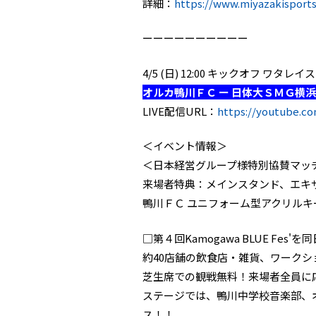
詳細：
https://www.miyazakisports
ーーーーーーーーーー
4/5 (日) 12:00 キックオフ 
オルカ鴨川ＦＣ ー 日体大ＳＭＧ横浜
LIVE配信URL：
https://youtube.co
＜イベント情報＞
＜日本経営グループ様特別協賛マッ
来場者特典：メインスタンド、エキ
鴨川ＦＣ ユニフォーム型アクリルキ
□第４回Kamogawa BLUE Fes'を
約40店舗の飲食店・雑貨、ワークシ
芝生席での観戦無料！来場者全員に
ステージでは、鴨川中学校音楽部、オ
ス！！