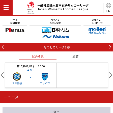
一般社団法人日本女子サッカーリーグ
Japan Women's Football League
EN
TOP
OFFICIAL
OFFICIAL
PARTNER
SPONSOR
SUPPLIER
なでしこリーグ1部
試合結果
次節
第15節 08/08 (土) 16:00
ＡＧＦ
-
Ｓ世田谷
ニッパツ
ニュース
第16節 09/05 (土) 15:00
第16節 09/05 (土) 15:00
試合結果
次節
ニッパツ
石人の星
-
-
全て