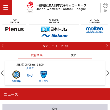
一般社団法人日本女子サッカーリーグ
Japan Women's Football League
EN
TOP
OFFICIAL
OFFICIAL
PARTNER
SPONSOR
SUPPLIER
なでしこリーグ1部
試合結果
次節
第15節 08/08 (土) 16:00
ＡＧＦ
0
-
3
Ｓ世田谷
ニッパツ
ニュース
第16節 09/05 (土) 15:00
第16節 09/05 (土) 15:00
試合結果
次節
ニッパツ
石人の星
-
-
全て