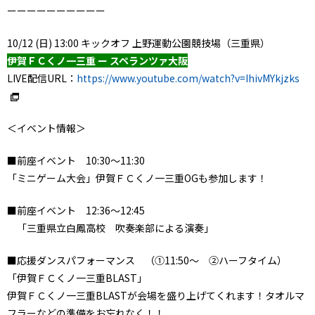
ーーーーーーーーーー
10/12 (日) 13:00 キックオフ 上野運動公園競技場（三重県）
伊賀ＦＣくノ一三重 ー スペランツァ大阪
LIVE配信URL：
https://www.youtube.com/watch?v=IhivMYkjzks
＜イベント情報＞
■前座イベント 10:30～11:30
「ミニゲーム大会」伊賀ＦＣくノ一三重OGも参加します！
■前座イベント 12:36～12:45
「三重県立白鳳高校 吹奏楽部による演奏」
■応援ダンスパフォーマンス （①11:50～ ②ハーフタイム）
「伊賀ＦＣくノ一三重BLAST」
伊賀ＦＣくノ一三重BLASTが会場を盛り上げてくれます！タオルマ
フラーなどの準備をお忘れなく！！