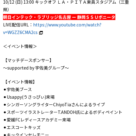
10/12 (日) 13:00 キックオフ ＬＡ・ＰＩＴＡ東員スタジアム（三重
県）
朝日インテック・ラブリッジ名古屋 ー 静岡ＳＳＵボニータ
LIVE配信URL：
https://www.youtube.com/watch?
v=WGZZ6CMA2cs
＜イベント情報＞
【マッチデースポンサー】
～supported by 宇佐美グループ～
【イベント情報】
⚫︎宇佐美ブース
⚫︎Usappy(うさっぴぃ)来場
⚫︎シンガーソングライターChiyoTiaさんによるライブ
⚫︎スポーツイラストレーターT.ANDOH氏によるボディペイント
⚫︎愛媛FCレディースアカデミー来場
⚫︎エスコートキッズ
⚫︎キックインセレモニー