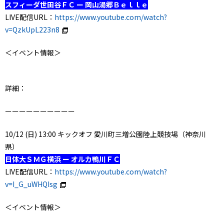
スフィーダ世田谷ＦＣ ー 岡山湯郷Ｂｅｌｌｅ
LIVE配信URL：
https://www.youtube.com/watch?
v=QzkUpL223n8
＜イベント情報＞
詳細：
ーーーーーーーーーー
10/12 (日) 13:00 キックオフ 愛川町三増公園陸上競技場（神奈川
県）
日体大ＳＭＧ横浜 ー オルカ鴨川ＦＣ
LIVE配信URL：
https://www.youtube.com/watch?
v=I_G_uWHQIsg
＜イベント情報＞