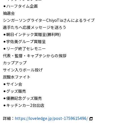
⚫︎ハーフタイム企画
抽選会
シンガーソングライターChiyoTiaさんによるライブ
選手たちへ応援メッセージを送ろう
⚫︎朝日インテック賞贈呈(勝利時)
⚫︎宇佐美グループ賞贈呈
⚫︎リーグ終了セレモニー
代表・監督・キャプテンからの挨拶
カップアップ
サイン入りボール投げ
炭酸水ファイト
⚫︎サイン会
⚫︎グッズ販売
⚫︎優勝記念グッズ販売
⚫︎キッチンカー2台出店
詳細：
https://loveledge.jp/post-1759615496/