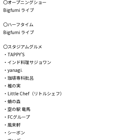
〇オープニングショー
Bigfumi ライブ
〇ハーフタイム
Bigfumi ライブ
〇スタジアムグルメ
・TAPPY'S
・インド料理サジョワン
・yanagi.
・珈琲専科批呂
・椎の実
・Little Chef（リトルシェフ）
・蛸の森
・空の駅 竜馬
・FCグループ
・風来軒
・シーボン