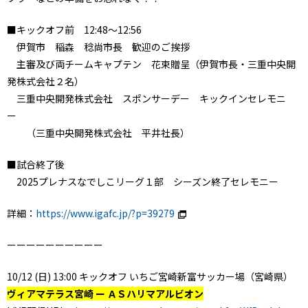
■キックオフ前 12:48～12:56
伊賀市 稲森 稔尚市長 歓迎のご挨拶
主審及び両チームキャプテン 花束贈呈（伊賀市長・三重中央開
発株式会社２名）
三重中央開発株式会社 スポンサーデー キックインセレモニ
ー
（三重中央開発株式会社 平井社長）
■試合終了後
2025プレナスなでしこリーグ１部 シーズン終了セレモニー
詳細：
https://www.igafc.jp/?p=39279
ーーーーーーーーーー
10/12 (日) 13:00 キックオフ いちご宮崎新富サッカー場（宮崎県）
ヴィアマテラス宮崎 ー ＡＳハリマアルビオン