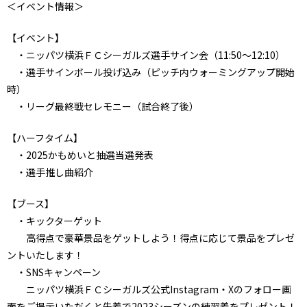
＜イベント情報＞
【イベント】
・ニッパツ横浜ＦＣシーガルズ選手サイン会（11:50～12:10）
・選手サインボール投げ込み（ピッチ内ウォーミングアップ開始
時）
・リーグ最終戦セレモニー（試合終了後）
【ハーフタイム】
・2025かもめいと抽選当選発表
・選手推し曲紹介
【ブース】
・キックターゲット
高得点で豪華景品をゲットしよう！得点に応じて景品をプレゼ
ントいたします！
・SNSキャンペーン
ニッパツ横浜ＦＣシーガルズ公式Instagram・Xのフォロー画
面をご提示いただくと先着で2023シーズンの練習着をプレゼント！