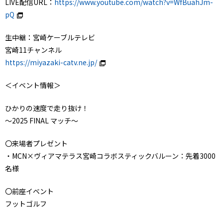
LIVE配信URL：
https://www.youtube.com/watch?v=WfBuahJm-
pQ
生中継：宮崎ケーブルテレビ
宮崎11チャンネル
https://miyazaki-catv.ne.jp/
＜イベント情報＞
ひかりの速度で走り抜け！
～2025 FINAL マッチ～
〇来場者プレゼント
・MCN×ヴィアマテラス宮崎コラボスティックバルーン：先着3000
名様
〇前座イベント
フットゴルフ