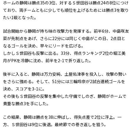
ホームの静岡は勝点35の3位、対するＳ世田谷は勝点24の8位につけ
ており、両チームともに少しでも順位を上げるためには勝点3を取り
たい1戦となった。
試合開始から静岡が持ち味の攻撃力を発揮する。前半6分、中島咲友
菜が先制点をあげ、さらに22分には同じく中島がこの日、2点目と
なるゴールを決め、早々にリードを広げる。
しかしＳ世田谷も反撃に出る。33分、得点ランキング2位の堀江美
月がPKを冷静に沈め、前半を2-1で折り返した。
後半に入ると、静岡は万力安純、土屋佑津季を投入し、攻撃の勢い
をさらに強める。そして、51分には三輪玲奈が2試合連続ゴールを
決め、スコアを3-1に。
その後もＳ世田谷の反撃を集中した守備でしのぎ、静岡がホームで
貴重な勝点3を手にした。
この結果、静岡は勝点を38に伸ばし、得失点差で2位に浮上。一
方、Ｓ世田谷は9位に後退。最終節での巻き返しを狙う。