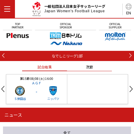
一般社団法人日本女子サッカーリーグ
Japan Women's Football League
EN
TOP
OFFICIAL
OFFICIAL
PARTNER
SPONSOR
SUPPLIER
なでしこリーグ1部
試合結果
次節
第15節 08/08 (土) 16:00
ＡＧＦ
-
Ｓ世田谷
ニッパツ
ニュース
第16節 09/05 (土) 15:00
第16節 09/05 (土) 15:00
試合結果
次節
ニッパツ
石人の星
-
-
全て