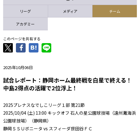
ニッパツ
名古屋
静岡
愛媛Ｌ
リーグ
メディア
チーム
アカデミー
このページを共有する
2025年10月06日
試合レポート：静岡ホーム最終戦を白星で終える！
中島2得点の活躍で2位浮上！
2025プレナスなでしこリーグ１部 第21節
2025/10/04 (土) 13:00 キックオフ 石人の星公園球技場（遠州灘海浜
公園球技場）（静岡県）
静岡ＳＳＵボニータ vs スフィーダ世田谷ＦＣ