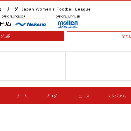
カーリーグ
Japan Women's Football League
OFFICIAL
SPONSOR
OFFICIAL
SUPPLIER
グ1部
なで
土) 15:00
第16節 09/05 (土) 16:00
第16節 09/05 (土) 17:00
第16節 09
チーム
ブログ
ニュース
スタジアム
星
ＡＧＦ
いちご
-
-
愛媛Ｌ
Ｓ世田谷
伊賀ＦＣ
ヴィアマ
Ａハリマ
Ｖ市原Ｌ