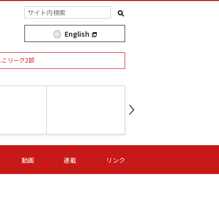
English
しこリーグ2部
第16節 09/05 (土) 15:00
第
ニッパツ
-
ニッパツ
名古屋
/06 (日) 15:00
第16節 09/06 (日) 15:00
第16節 09/05 (土) 15:00
第
動画
連載
リンク
オリプリ
津山
ニッパツ
-
-
-
Ｓ日体大
湯郷ベル
オルカ
ニッパツ
名古屋