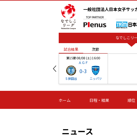
一般社団法人日本女子サッ
TOP
PARTNER
なでしこリー
試合結果
次節
00
第15節 08/08 (土) 16:00
ＡＧＦ
0
-
3
ベル
Ｓ世田谷
ニッパツ
試合結果
次節
00
第16節 09/06 (日) 15:00
第16節 09/05 (土) 15:00
第16節 09/05 (
ホーム
日程・結果
順位
津山
ニッパツ
石人の
-
-
-
体大
湯郷ベル
オルカ
ニッパツ
名古屋
静岡
ニュース