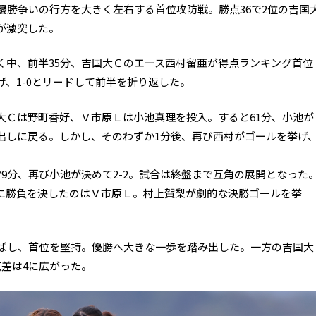
優勝争いの行方を大きく左右する首位攻防戦。勝点36で2位の吉国
が激突した。
く中、前半35分、吉国大Ｃのエース西村留亜が得点ランキング首位
、1-0とリードして前半を折り返した。
大Ｃは野町香好、Ｖ市原Ｌは小池真理を投入。すると61分、小池が
出しに戻る。しかし、そのわずか1分後、再び西村がゴールを挙げ
9分、再び小池が決めて2-2。試合は終盤まで互角の展開となった
に勝負を決したのはＶ市原Ｌ。村上賀梨が劇的な決勝ゴールを挙
伸ばし、首位を堅持。優勝へ大きな一歩を踏み出した。一方の吉国大
差は4に広がった。