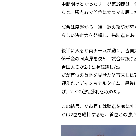
中断明けとなったリーグ第19節は、
Ｃと、勝点37で首位に立つＶ市原Ｌ
試合は序盤から一進一退の攻防が続
らしい決定力を発揮し、先制点をあげ
後半に入ると両チームが動く。吉国
値千金の同点弾を決め、試合は振り
吉国大Ｃが2-1と勝ち越した。
だが首位の意地を見せたＶ市原Ｌは7
迎えたアディショナルタイム、最後
げ、2-3で逆転勝利を収めた。
この結果、Ｖ市原Ｌは勝点を40に
Ｃは2位を維持するも、首位との勝点