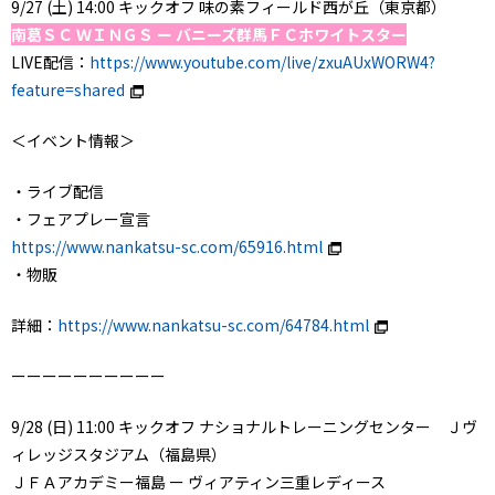
9/27 (土) 14:00 キックオフ 味の素フィールド西が丘（東京都）
南葛ＳＣ ＷＩＮＧＳ ー バニーズ群馬ＦＣホワイトスター
LIVE配信：
https://www.youtube.com/live/zxuAUxWORW4?
feature=shared
＜イベント情報＞
・ライブ配信
・フェアプレー宣言
https://www.nankatsu-sc.com/65916.html
・物販
詳細：
https://www.nankatsu-sc.com/64784.html
ーーーーーーーーーー
9/28 (日) 11:00 キックオフ ナショナルトレーニングセンター Ｊヴ
ィレッジスタジアム（福島県）
ＪＦＡアカデミー福島 ー ヴィアティン三重レディース