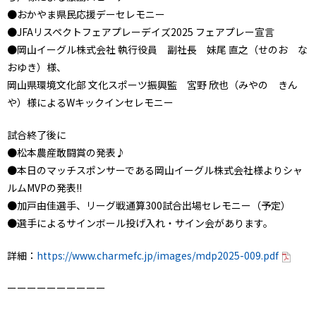
●おかやま県民応援デーセレモニー
●JFAリスペクトフェアプレーデイズ2025 フェアプレー宣言
●岡山イーグル株式会社 執行役員 副社長 妹尾 直之（せのお な
おゆき）様、
岡山県環境文化部 文化スポーツ振興監 宮野 欣也（みやの きん
や）様によるWキックインセレモニー
試合終了後に
●松本農産敢闘賞の発表♪
●本日のマッチスポンサーである岡山イーグル株式会社様よりシャ
ルムMVPの発表!!
●加戸由佳選手、リーグ戦通算300試合出場セレモニー（予定）
●選手によるサインボール投げ入れ・サイン会があります。
詳細：
https://www.charmefc.jp/images/mdp2025-009.pdf
ーーーーーーーーーー