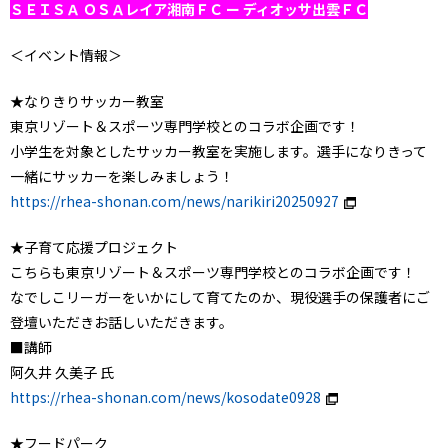
ＳＥＩＳＡ ＯＳＡレイア湘南ＦＣ ー ディオッサ出雲ＦＣ
＜イベント情報＞
★なりきりサッカー教室
東京リゾート＆スポーツ専門学校とのコラボ企画です！
小学生を対象としたサッカー教室を実施します。選手になりきって
一緒にサッカーを楽しみましょう！
https://rhea-shonan.com/news/narikiri20250927
★子育て応援プロジェクト
こちらも東京リゾート＆スポーツ専門学校とのコラボ企画です！
なでしこリーガーをいかにして育てたのか、現役選手の保護者にご
登壇いただきお話しいただきます。
■講師
阿久井 久美子 氏
https://rhea-shonan.com/news/kosodate0928
★フードパーク