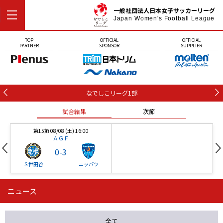
一般社団法人日本女子サッカーリーグ
Japan Women's Football League
TOP
OFFICIAL
OFFICIAL
PARTNER
SPONSOR
SUPPLIER
なでしこリーグ1部
試合結果
次節
第15節 08/08 (土) 16:00
ＡＧＦ
0
-
3
Ｓ世田谷
ニッパツ
ニュース
第16節 09/05 (土) 15:00
第16節 09/05 (土) 15:00
試合結果
次節
ニッパツ
石人の星
-
-
全て