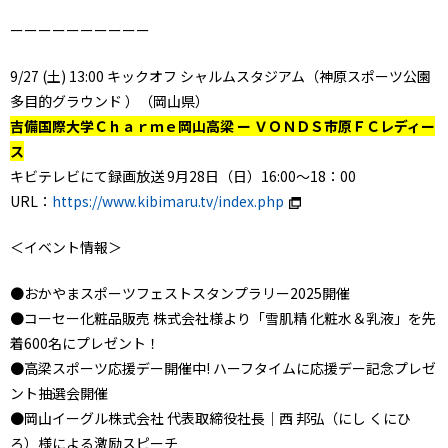
ーーーーーーーーーー
9/27 (土) 13:00 キックオフ シャルムスタジアム（神原スポーツ公園
多目的グラウンド ）（岡山県）
吉備国際大学Ｃｈａｒｍｅ岡山高梁 ー ＶＯＮＤＳ市原ＦＣレディー
ス
キビテレビにて録画放送 9月28日（日）16:00～18：00
URL：
https://www.kibimaru.tv/index.php
＜イベント情報＞
●おかやまスポーツフェストスタンプラリー2025開催
●コーセー化粧品販売 株式会社様より「雪肌精 化粧水＆乳液」を先
着600名にプレゼント！
●高梁スポーツ応援デー開催中! ハーフタイムに応援デー記念プレゼ
ント抽選会開催
●岡山イーグル株式会社 代表取締役社長｜西 邦弘（にし くにひ
ろ）様による激励スピーチ