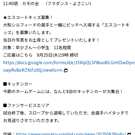
11:40頃 カモの会 （フラダンス・よさこい）
★エスコートキッズ募集！
大和シルフィードの選手と一緒にピッチへ入場する「エスコートキ
ッズ」を募集いたします。
当日の写真をお土産としてプレゼントいたします！
対象：年少さん～小学生 11名程度
ご応募はこちら 9月25日(木)19時 締切
https://docs.google.com/forms/d/e/1FAIpQLSfWuo8lLGm55w
cwpRvBeRZKiFz0Q/viewform
■キッチンカー
今節のホームゲームには、なんと8台のキッチンカーが大集合！
■ファンサービスエリア
試合終了後、スロープから退場していただき、全選手ハイタッチで
お見送りさせていただきます。
詳細：
https://www.yamato-sylphid.com/news/20250928info/