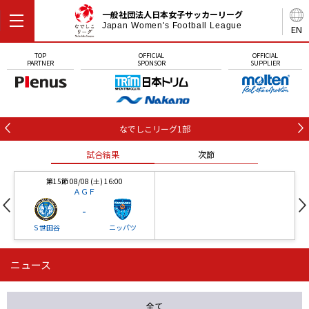
一般社団法人日本女子サッカーリーグ
Japan Women's Football League
EN
TOP
OFFICIAL
OFFICIAL
PARTNER
SPONSOR
SUPPLIER
なでしこリーグ1部
試合結果
次節
第15節 08/08 (土) 16:00
ＡＧＦ
-
Ｓ世田谷
ニッパツ
ニュース
第16節 09/05 (土) 15:00
第16節 09/05 (土) 15:00
試合結果
次節
ニッパツ
石人の星
-
-
全て