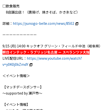
□飲食販売
8店舗出店！（唐揚げ、焼きそば、かき氷など）
詳細：
https://yunogo-belle.com/news/8502
ーーーーーーーーーー
9/15 (月) 14:00 キックオフ グリーン・フィールド中池（岐阜県）
朝日インテック・ラブリッジ名古屋 ー スペランツァ大阪
LIVE配信URL：
https://www.youtube.com/watch?
v=y0K0j0kZmdY
＜イベント情報＞
【マッチデースポンサー】
～supported by 瀬戸市～
【イベント情報】