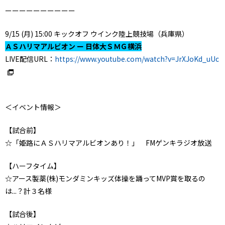
ーーーーーーーーーー
9/15 (月) 15:00 キックオフ ウインク陸上競技場（兵庫県）
ＡＳハリマアルビオン ー 日体大ＳＭＧ横浜
LIVE配信URL：
https://www.youtube.com/watch?v=JrXJoKd_uUc
＜イベント情報＞
【試合前】
☆「姫路にＡＳハリマアルビオンあり！」 FMゲンキラジオ放送
【ハーフタイム】
☆アース製薬(株)モンダミンキッズ体操を踊ってMVP賞を取るの
は...？計３名様
【試合後】