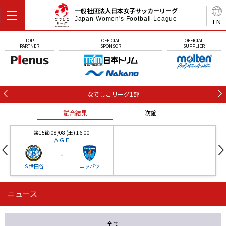
一般社団法人日本女子サッカーリーグ
Japan Women's Football League
EN
TOP
OFFICIAL
OFFICIAL
PARTNER
SPONSOR
SUPPLIER
なでしこリーグ1部
試合結果
次節
第15節 08/08 (土) 16:00
ＡＧＦ
-
Ｓ世田谷
ニッパツ
ニュース
第16節 09/05 (土) 15:00
第16節 09/05 (土) 15:00
試合結果
次節
ニッパツ
石人の星
-
-
全て