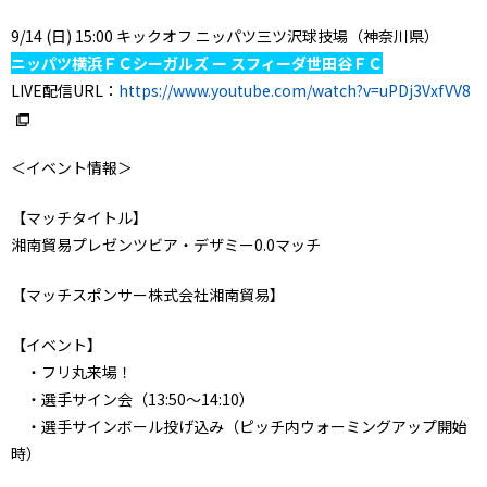
9/14 (日) 15:00 キックオフ ニッパツ三ツ沢球技場（神奈川県）
ニッパツ横浜ＦＣシーガルズ ー スフィーダ世田谷ＦＣ
LIVE配信URL：
https://www.youtube.com/watch?v=uPDj3VxfVV8
＜イベント情報＞
【マッチタイトル】
湘南貿易プレゼンツビア・デザミー0.0マッチ
【マッチスポンサー株式会社湘南貿易】
【イベント】
・フリ丸来場！
・選手サイン会（13:50～14:10）
・選手サインボール投げ込み（ピッチ内ウォーミングアップ開始
時）