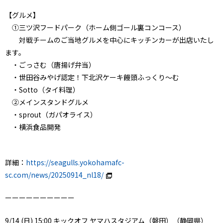
【グルメ】
①三ツ沢フードパーク（ホーム側ゴール裏コンコース）
対戦チームのご当地グルメを中心にキッチンカーが出店いたし
ます。
・ごっさむ（唐揚げ弁当）
・世田谷みやげ認定！下北沢ケーキ饅頭ふっくり～む
・Sotto（タイ料理）
②メインスタンドグルメ
・sprout（ガパオライス）
・横浜食品開発
詳細：
https://seagulls.yokohamafc-
sc.com/news/20250914_nl18/
ーーーーーーーーーー
9/14 (日) 15:00 キックオフ ヤマハスタジアム（磐田）（静岡県）