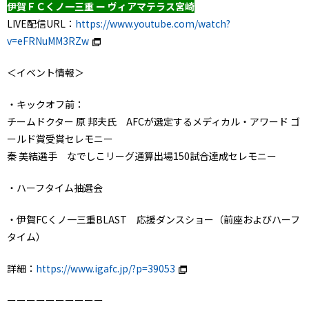
伊賀ＦＣくノ一三重 ー ヴィアマテラス宮崎
LIVE配信URL：
https://www.youtube.com/watch?
v=eFRNuMM3RZw
＜イベント情報＞
・キックオフ前：
チームドクター 原 邦夫氏 AFCが選定するメディカル・アワード ゴ
ールド賞受賞セレモニー
秦 美結選手 なでしこリーグ通算出場150試合達成セレモニー
・ハーフタイム抽選会
・伊賀FCくノ一三重BLAST 応援ダンスショー（前座およびハーフ
タイム）
詳細：
https://www.igafc.jp/?p=39053
ーーーーーーーーーー