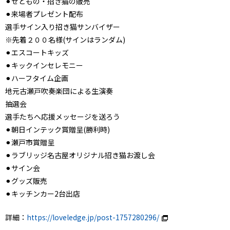
⚫︎せともの・招き猫の販売
⚫︎来場者プレゼント配布
選手サイン入り招き猫サンバイザー
※先着２００名様(サインはランダム)
⚫︎エスコートキッズ
⚫︎キックインセレモニー
⚫︎ハーフタイム企画
地元古瀬戸吹奏楽団による生演奏
抽選会
選手たちへ応援メッセージを送ろう
⚫︎朝日インテック賞贈呈(勝利時)
⚫︎瀬戸市賞贈呈
⚫︎ラブリッジ名古屋オリジナル招き猫お渡し会
⚫︎サイン会
⚫︎グッズ販売
⚫︎キッチンカー2台出店
詳細：
https://loveledge.jp/post-1757280296/