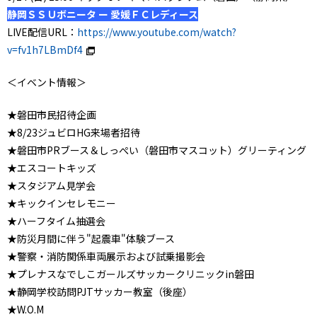
静岡ＳＳＵボニータ ー 愛媛ＦＣレディース
LIVE配信URL：
https://www.youtube.com/watch?
v=fv1h7LBmDf4
＜イベント情報＞
★磐田市民招待企画
★8/23ジュビロHG来場者招待
★磐田市PRブース＆しっぺい（磐田市マスコット）グリーティング
★エスコートキッズ
★スタジアム見学会
★キックインセレモニー
★ハーフタイム抽選会
★防災月間に伴う"起震車"体験ブース
★警察・消防関係車両展示および試乗撮影会
★プレナスなでしこガールズサッカークリニックin磐田
★静岡学校訪問PJTサッカー教室（後座）
★W.O.M