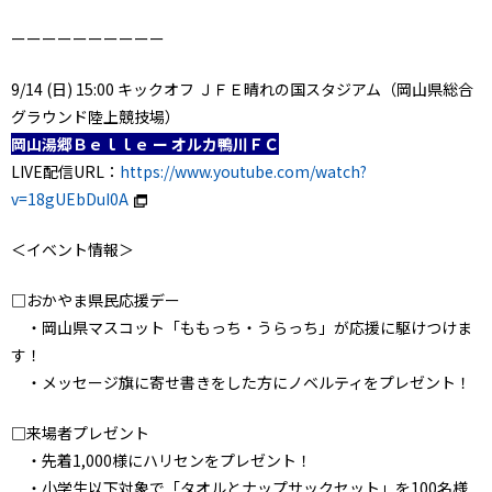
ーーーーーーーーーー
9/14 (日) 15:00 キックオフ ＪＦＥ晴れの国スタジアム（岡山県総合
グラウンド陸上競技場）
岡山湯郷Ｂｅｌｌｅ ー オルカ鴨川ＦＣ
LIVE配信URL：
https://www.youtube.com/watch?
v=18gUEbDuI0A
＜イベント情報＞
□おかやま県民応援デー
・岡山県マスコット「ももっち・うらっち」が応援に駆けつけま
す！
・メッセージ旗に寄せ書きをした方にノベルティをプレゼント！
□来場者プレゼント
・先着1,000様にハリセンをプレゼント！
・小学生以下対象で「タオルとナップサックセット」を100名様