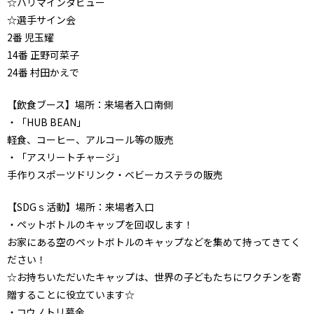
☆ハリマインタビュー
☆選手サイン会
2番 児玉耀
14番 正野可菜子
24番 村田かえで
【飲食ブース】場所：来場者入口南側
・「HUB BEAN」
軽食、コーヒー、アルコール等の販売
・「アスリートチャージ」
手作りスポーツドリンク・ベビーカステラの販売
【SDGｓ活動】場所：来場者入口
・ペットボトルのキャップを回収します！
お家にある空のペットボトルのキャップなどを集めて持ってきてく
ださい！
☆お持ちいただいたキャップは、世界の子どもたちにワクチンを寄
贈することに役立ています☆
・コウノトリ募金