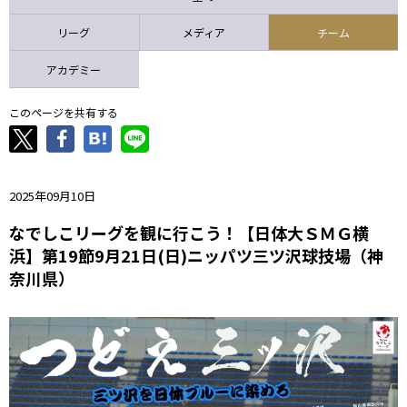
ニッパツ
名古屋
静岡
愛媛Ｌ
リーグ
メディア
チーム
アカデミー
このページを共有する
2025年09月10日
なでしこリーグを観に行こう！【日体大ＳＭＧ横
浜】第19節9月21日(日)ニッパツ三ツ沢球技場（神
奈川県）