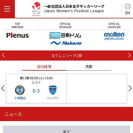
一般社団法人日本女子サッカーリーグ
Japan Women's Football League
EN
TOP
OFFICIAL
OFFICIAL
PARTNER
SPONSOR
SUPPLIER
なでしこリーグ1部
試合結果
次節
第15節 08/08 (土) 16:00
ＡＧＦ
0
-
3
Ｓ世田谷
ニッパツ
ニュース
第16節 09/05 (土) 15:00
第16節 09/05 (土) 15:00
試合結果
次節
ニッパツ
石人の星
-
-
全て