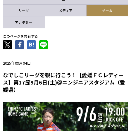
ニッパツ
名古屋
静岡
愛媛Ｌ
リーグ
メディア
チーム
アカデミー
このページを共有する
2025年09月04日
なでしこリーグを観に行こう！【愛媛ＦＣレディー
ス】第17節9月6日(土)＠ニンジニアスタジアム（愛
媛県）