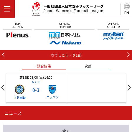
一般社団法人日本女子サッカーリーグ
Japan Women's Football League
EN
TOP
OFFICIAL
OFFICIAL
PARTNER
SPONSOR
SUPPLIER
なでしこリーグ1部
試合結果
次節
第15節 08/08 (土) 16:00
ＡＧＦ
0
-
3
Ｓ世田谷
ニッパツ
ニュース
第16節 09/05 (土) 15:00
第16節 09/05 (土) 15:00
試合結果
次節
ニッパツ
石人の星
-
-
全て