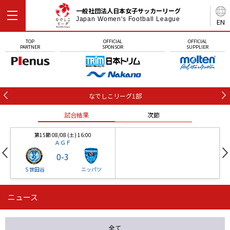
一般社団法人日本女子サッカーリーグ
Japan Women's Football League
EN
TOP
OFFICIAL
OFFICIAL
PARTNER
SPONSOR
SUPPLIER
なでしこリーグ1部
試合結果
次節
第15節 08/08 (土) 16:00
ＡＧＦ
0
-
3
Ｓ世田谷
ニッパツ
ニュース
第16節 09/05 (土) 15:00
第16節 09/05 (土) 15:00
試合結果
次節
ニッパツ
石人の星
-
-
全て