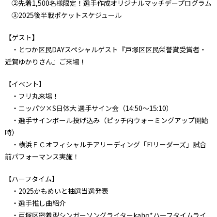
②先着1,500名様限定！選手作成オリジナルマッチデープログラム
③2025後半戦ポケットスケジュール
【ゲスト】
・とつか区民DAYスペシャルゲスト『戸塚区区民栄誉賞受賞者・
近賀ゆかりさん』ご来場！
【イベント】
・フリ丸来場！
・ニッパツ×S日体大 選手サイン会（14:50～15:10）
・選手サインボール投げ込み（ピッチ内ウォーミングアップ開始
時）
・横浜ＦＣオフィシャルチアリーディング「F!リーダーズ」試合
前パフォーマンス実施！
【ハーフタイム】
・2025かもめいと抽選当選発表
・選手推し曲紹介
・戸塚区密着型シンガーソングライターkaho*ハーフタイムライ