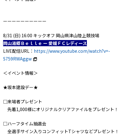
ーーーーーーーーーー
8/31 (日) 16:00 キックオフ 岡山県津山陸上競技場
岡山湯郷Ｂｅｌｌｅ ー 愛媛ＦＣレディース
LIVE配信URL：
https://www.youtube.com/watch?v=-
S759RWAggw
＜イベント情報＞
★坂本建設デー★
□来場者プレゼント
先着1,000様にオリジナルクリアファイルをプレゼント！
□ハーフタイム抽選会
全選手サイン入りコンフィットTシャツなどプレゼント！