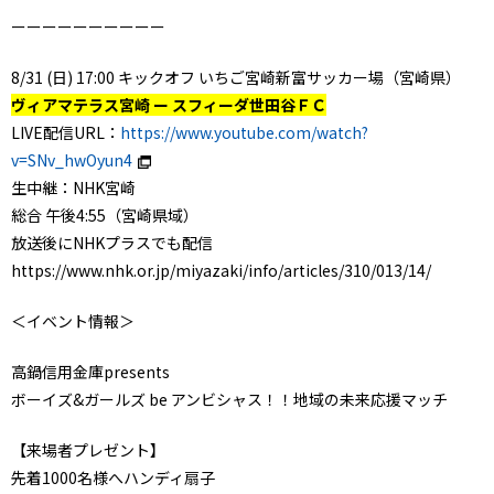
ーーーーーーーーーー
8/31 (日) 17:00 キックオフ いちご宮崎新富サッカー場（宮崎県）
ヴィアマテラス宮崎 ー スフィーダ世田谷ＦＣ
LIVE配信URL：
https://www.youtube.com/watch?
v=SNv_hwOyun4
生中継：NHK宮崎
総合 午後4:55（宮崎県域）
放送後にNHKプラスでも配信
https://www.nhk.or.jp/miyazaki/info/articles/310/013/14/
＜イベント情報＞
高鍋信用金庫presents
ボーイズ&ガールズ be アンビシャス！！地域の未来応援マッチ
【来場者プレゼント】
先着1000名様へハンディ扇子