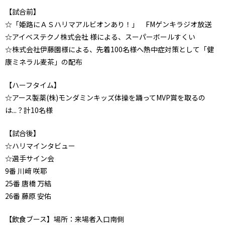
【試合前】
☆「姫路にＡＳハリマアルビオンあり！」 FMゲンキラジオ放送
☆アイベステクノ株式会社 様による、スーパーボールすくい
☆株式会社伊藤園様による、先着100名様へ熱中症対策として「健
康ミネラル麦茶」の配布
【ハーフタイム】
☆アース製薬(株)モンダミンキッズ体操を踊ってMVP賞を取るの
は...？計10名様
【試合後】
☆ハリマインタビュー
☆選手サイン会
9番 川﨑 咲耶
25番 唐橋 万結
26番 藤原 安佑
【飲食ブース】場所：来場者入口南側