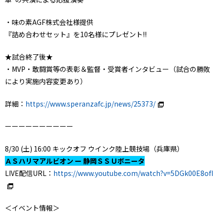
・味の素AGF株式会社様提供
『詰め合わせセット』を10名様にプレゼント!!
★試合終了後★
・MVP・敢闘賞等の表彰＆監督・受賞者インタビュー（試合の勝敗
により実施内容変更あり）
詳細：
https://www.speranzafc.jp/news/25373/
ーーーーーーーーーー
8/30 (土) 16:00 キックオフ ウインク陸上競技場（兵庫県）
ＡＳハリマアルビオン ー 静岡ＳＳＵボニータ
LIVE配信URL：
https://www.youtube.com/watch?v=5DGk00E8ofI
＜イベント情報＞