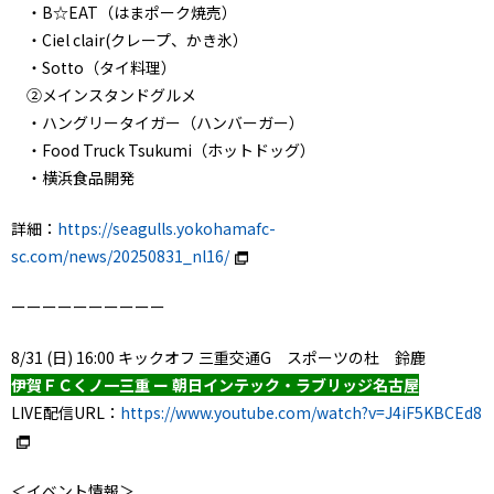
・B☆EAT（はまポーク焼売）
・Ciel clair(クレープ、かき氷）
・Sotto（タイ料理）
②メインスタンドグルメ
・ハングリータイガー（ハンバーガー）
・Food Truck Tsukumi（ホットドッグ）
・横浜食品開発
詳細：
https://seagulls.yokohamafc-
sc.com/news/20250831_nl16/
ーーーーーーーーーー
8/31 (日) 16:00 キックオフ 三重交通G スポーツの杜 鈴鹿
伊賀ＦＣくノ一三重 ー 朝日インテック・ラブリッジ名古屋
LIVE配信URL：
https://www.youtube.com/watch?v=J4iF5KBCEd8
＜イベント情報＞