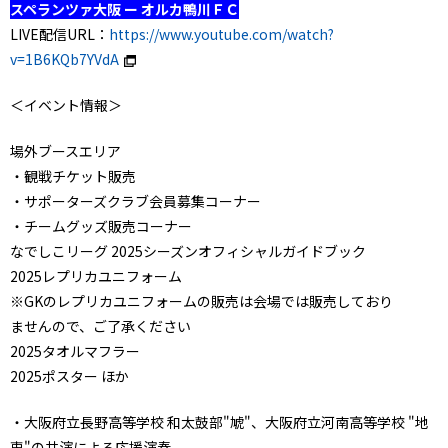
スペランツァ大阪 ー オルカ鴨川ＦＣ
LIVE配信URL：
https://www.youtube.com/watch?
v=1B6KQb7YVdA
＜イベント情報＞
場外ブースエリア
・観戦チケット販売
・サポーターズクラブ会員募集コーナー
・チームグッズ販売コーナー
なでしこリーグ 2025シーズンオフィシャルガイドブック
2025レプリカユニフォーム
※GKのレプリカユニフォームの販売は会場では販売しており
ませんので、ご了承ください
2025タオルマフラー
2025ポスター ほか
・大阪府立長野高等学校 和太鼓部"虓"、大阪府立河南高等学校 "地
車"の共演による応援演奏