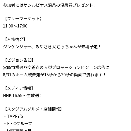
参加者にはサンルピナス温泉の温泉券プレゼント！
【フリーマーケット】
11:00～17:00
【人権啓発】
ジンケンジャー、みやざき犬 むぅちゃんが来場予定！
【ビジョン告知】
宮崎市橘通り交差点の大型プロモーションビジョン広告に
8/31のホーム戦告知が15秒から30秒の動画で流れます！
【メディア情報】
NHK 16:55〜生放送！
【スタジアムグルメ・店舗情報】
・TAPPY'S
・F・Cグループ
・珈琲専科批呂