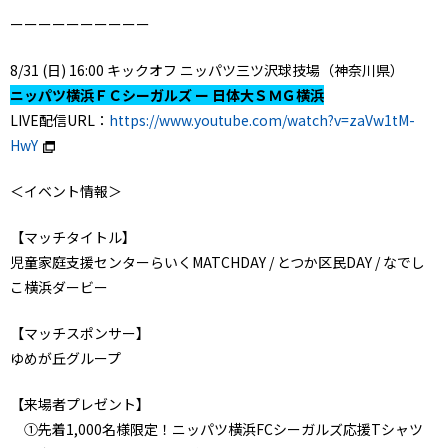
ーーーーーーーーーー
8/31 (日) 16:00 キックオフ ニッパツ三ツ沢球技場（神奈川県）
ニッパツ横浜ＦＣシーガルズ ー 日体大ＳＭＧ横浜
LIVE配信URL：
https://www.youtube.com/watch?v=zaVw1tM-
HwY
＜イベント情報＞
【マッチタイトル】
児童家庭支援センターらいくMATCHDAY / とつか区民DAY / なでし
こ横浜ダービー
【マッチスポンサー】
ゆめが丘グループ
【来場者プレゼント】
①先着1,000名様限定！ニッパツ横浜FCシーガルズ応援Tシャツ