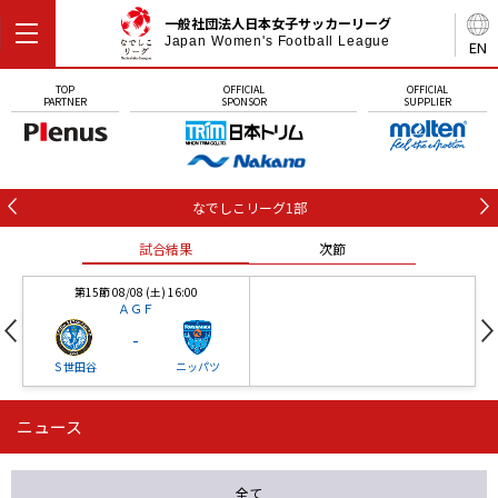
一般社団法人日本女子サッカーリーグ
Japan Women's Football League
EN
TOP
OFFICIAL
OFFICIAL
PARTNER
SPONSOR
SUPPLIER
なでしこリーグ1部
試合結果
次節
第15節 08/08 (土) 16:00
ＡＧＦ
-
Ｓ世田谷
ニッパツ
ニュース
第16節 09/05 (土) 15:00
第16節 09/05 (土) 15:00
試合結果
次節
ニッパツ
石人の星
-
-
全て