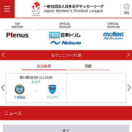
一般社団法人日本女子サッカーリーグ
Japan Women's Football League
EN
TOP
OFFICIAL
OFFICIAL
PARTNER
SPONSOR
SUPPLIER
なでしこリーグ1部
試合結果
次節
第15節 08/08 (土) 16:00
ＡＧＦ
-
Ｓ世田谷
ニッパツ
ニュース
第16節 09/05 (土) 15:00
第16節 09/05 (土) 15:00
試合結果
次節
ニッパツ
石人の星
-
-
全て