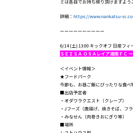
ミは各自でお持ち帰り頂けます
詳細：
https://www.nankatsu-sc.c
ーーーーーーーーーー
6/14 (土) 13:00 キックオフ 
ＳＥＩＳＡ ＯＳＡレイア湘南ＦＣ ー
＜イベント情報＞
★フードパーク
今節も、お昼ご飯にぴったりな食べ
■出店予定者
・オダワラクエスト（クレープ）
・Jフーズ（唐揚げ、焼きそば、フ
・みなせん（肉巻きおにぎり等）
■場所
レストハウス前