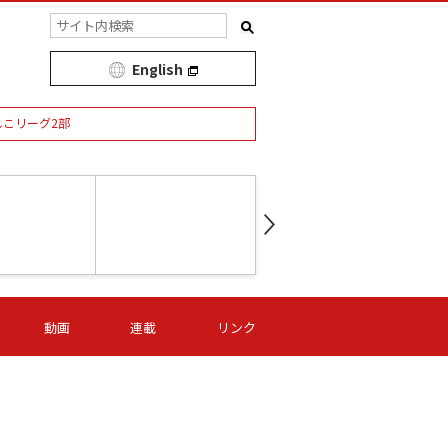
English
しこリーグ2部
第16節 09/05 (土) 15:00
第
ニッパツ
-
ニッパツ
名古屋
/06 (日) 15:00
第16節 09/06 (日) 15:00
第16節 09/05 (土) 15:00
第
動画
連載
リンク
オリプリ
津山
ニッパツ
-
-
-
Ｓ日体大
湯郷ベル
オルカ
ニッパツ
名古屋