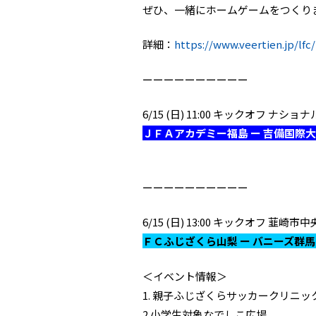
ぜひ、一緒にホームゲームをつくり
詳細：
https://www.veertien.jp/lf
ーーーーーーーーーー
6/15 (日) 11:00 キックオ
ＪＦＡアカデミー福島 ー 吉備国際
ーーーーーーーーーー
6/15 (日) 13:00 キックオフ 
ＦＣふじざくら山梨 ー バニーズ群
＜イベント情報＞
1. 親子ふじざくらサッカークリニッ
2.小学生対象なでしこ広場