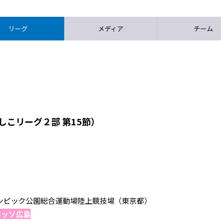
リーグ
メディア
チーム
しこリーグ２部 第15節）
 駒沢オリンピック公園総合運動場陸上競技場（東京都）
ロッソ広島