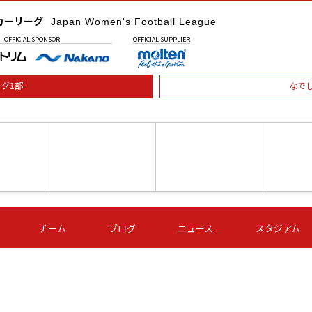
カーリーグ
Japan Women's Football League
OFFICIAL
SPONSOR
OFFICIAL
SUPPLIER
グ1部
なで
土) 15:00
第16節 09/05 (土) 16:00
第16節 09/05 (土) 17:00
第16節 09
チーム
ブログ
ニュース
スタジアム
星
ＡＧＦ
いちご
-
-
愛媛Ｌ
Ｓ世田谷
伊賀ＦＣ
ヴィアマ
Ａハリマ
Ｖ市原Ｌ