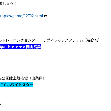
ましょう！！
c/topics/game/12702.html
フ ナショナルトレーニングセンター Ｊヴィレッジスタジアム（福島県）
大学Ｃｈａｒｍｅ岡山高梁
韮崎市中央公園陸上競技場（山梨県）
馬ＦＣホワイトスター
ク