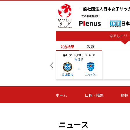
一般社団法人日本女子サッ
TOP
PARTNER
なでしこリー
試合結果
次節
00
第15節 08/08 (土) 16:00
ＡＧＦ
-
ベル
Ｓ世田谷
ニッパツ
試合結果
次節
00
第16節 09/06 (日) 15:00
第16節 09/05 (土) 15:00
第16節 09/05 (
ホーム
日程・結果
順位
津山
ニッパツ
石人の
-
-
-
体大
湯郷ベル
オルカ
ニッパツ
名古屋
静岡
ニュース