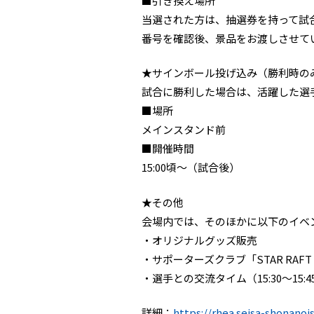
■引き換え場所
当選された方は、抽選券を持って試
番号を確認後、景品をお渡しさせて
★サインボール投げ込み（勝利時の
試合に勝利した場合は、活躍した選
■場所
メインスタンド前
■開催時間
15:00頃〜（試合後）
★その他
会場内では、そのほかに以下のイベ
・オリジナルグッズ販売
・サポーターズクラブ「STAR RAFT
・選手との交流タイム（15:30〜15:4
詳細：
https://rhea.seisa-shonano