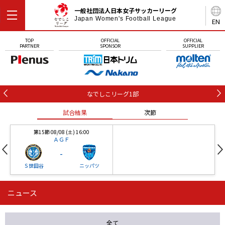
一般社団法人日本女子サッカーリーグ
Japan Women's Football League
EN
TOP
OFFICIAL
OFFICIAL
PARTNER
SPONSOR
SUPPLIER
なでしこリーグ1部
試合結果
次節
第15節 08/08 (土) 16:00
ＡＧＦ
-
Ｓ世田谷
ニッパツ
ニュース
第16節 09/05 (土) 15:00
第16節 09/05 (土) 15:00
試合結果
次節
ニッパツ
石人の星
-
-
全て