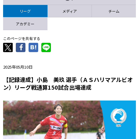
ニッパツ
名古屋
静岡
愛媛Ｌ
リーグ
メディア
チーム
アカデミー
このページを共有する
2025年05月10日
【記録達成】小島 美玖 選手（ＡＳハリマアルビオ
ン）リーグ戦通算150試合出場達成