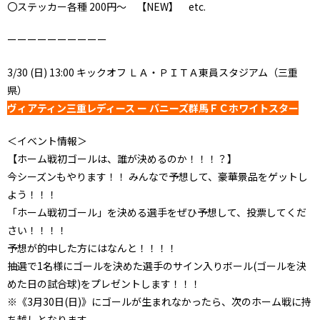
〇ステッカー各種 200円～ 【NEW】 etc.
ーーーーーーーーーー
3/30 (日) 13:00 キックオフ ＬＡ・ＰＩＴＡ東員スタジアム（三重
県）
ヴィアティン三重レディース ー バニーズ群馬ＦＣホワイトスター
＜イベント情報＞
【ホーム戦初ゴールは、誰が決めるのか！！！？】
今シーズンもやります！！ みんなで予想して、豪華景品をゲットし
よう！！！
「ホーム戦初ゴール」を決める選手をぜひ予想して、投票してくだ
さい！！！！
予想が的中した方にはなんと！！！！
抽選で1名様にゴールを決めた選手のサイン入りボール(ゴールを決
めた日の試合球)をプレゼントします！！！
※《3月30日(日)》にゴールが生まれなかったら、次のホーム戦に持
ち越しとなります。