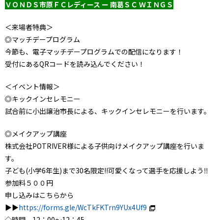
ＶＯＮＤＳ市原ＦＣレディース ー 南葛ＳＣ ＷＩＮＧＳ
＜来場者特典＞
◎マッチデープログラム
今節も、電子マッチデープログラムでの配信になります！
受付にあるQRコードを読み込んでください！
＜イベント情報＞
◎キックインセレモニー
試合前に小出譲治市長による、キックインセレモニーを行います。
◎メイクアップ講座
株式会社POTRIVER様による子供向けメイクアップ講座を行いま
す。
子ども(小学6年生)まで30名限定!!可愛くなって選手を応援しよう‼
参加料５００円
申し込みはこちらから
▶︎▶︎
https://forms.gle/WcTkFKTrn9YUx4Uf9
◇時間 12：00～12：45