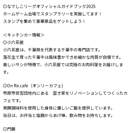
◎なでしこリーグオフィシャルガイドブック2025
ホームゲーム会場でスタンプラリーを実施してます！
スタンプを集めて豪華景品をゲットしよう！
＜キッチンカー情報＞
◎小六茶屋
小六茶屋は、千葉県を代表する千葉牛の専門店です。
落花生で育った千葉牛は風味豊かできめ細かな肉質が自慢です。
美しいサシが特徴で、小六茶屋では究極のお肉料理をお届けしま
す。
◎On Re.cafe（オンリーカフェ)
市原市若宮団地内にある 空き家をリノベーションしてつくったカ
フェです。
発酵調味料を使用した身体に優しいご飯を提供しています。
当日は、お弁当と塩麹からあげ棒、飲み物をお持ちします。
◎門藤