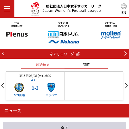
一般社団法人日本女子サッカーリーグ
Japan Women's Football League
EN
TOP
OFFICIAL
OFFICIAL
PARTNER
SPONSOR
SUPPLIER
なでしこリーグ1部
試合結果
次節
第15節 08/08 (土) 16:00
ＡＧＦ
0
-
3
Ｓ世田谷
ニッパツ
ニュース
第16節 09/05 (土) 15:00
第16節 09/05 (土) 15:00
試合結果
次節
ニッパツ
石人の星
-
-
全て