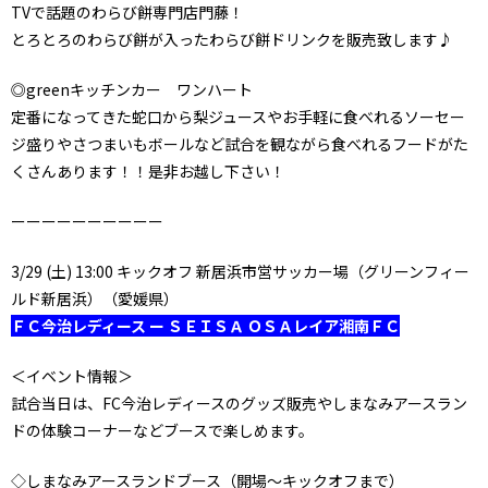
TVで話題のわらび餅専門店門藤！
とろとろのわらび餅が入ったわらび餅ドリンクを販売致します♪
◎greenキッチンカー ワンハート
定番になってきた蛇口から梨ジュースやお手軽に食べれるソーセー
ジ盛りやさつまいもボールなど試合を観ながら食べれるフードがた
くさんあります！！是非お越し下さい！
ーーーーーーーーーー
3/29 (土) 13:00 キックオフ 新居浜市営サッカー場（グリーンフィー
ルド新居浜）（愛媛県）
ＦＣ今治レディース ー ＳＥＩＳＡ ＯＳＡレイア湘南ＦＣ
＜イベント情報＞
試合当日は、FC今治レディースのグッズ販売やしまなみアースラン
ドの体験コーナーなどブースで楽しめます。
◇しまなみアースランドブース（開場～キックオフまで）