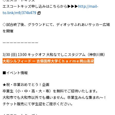
エスコートキッズ申し込みはこちらから▶▶▶
http://mail-
to.link/m9/374k479
◇試合終了後、グラウンドにて、ディオッサふれあいサッカー広場
を開催
ーーーーーーーーーー
3/30 (日) 13:00 キックオフ 大和なでしこスタジアム（神奈川県）
大和シルフィード ー 吉備国際大学Ｃｈａｒｍｅ岡山高梁
■イベント情報
★祝・卒業おめでとう！企画
卒業生（小・中・高・大・専）を無料でご招待いたします。
大和市でも大和市以外でも構いません。卒業生みんな集まれ～！
チケット販売にて学生証をご提示ください。