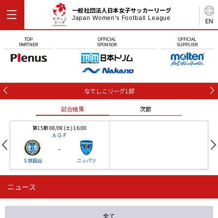
一般社団法人日本女子サッカーリーグ
Japan Women's Football League
EN
TOP
OFFICIAL
OFFICIAL
PARTNER
SPONSOR
SUPPLIER
なでしこリーグ1部
試合結果
次節
第15節 08/08 (土) 16:00
ＡＧＦ
-
Ｓ世田谷
ニッパツ
ニュース
第16節 09/05 (土) 15:00
第16節 09/05 (土) 15:00
試合結果
次節
ニッパツ
石人の星
-
-
全て