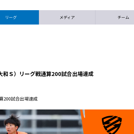
リーグ
メディア
チーム
大和Ｓ）リーグ戦通算200試合出場達成
算200試合出場達成