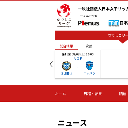
一般社団法人日本女子サッ
TOP
PARTNER
なでしこリー
試合結果
次節
00
第15節 08/08 (土) 16:00
ＡＧＦ
-
ベル
Ｓ世田谷
ニッパツ
試合結果
次節
00
第16節 09/06 (日) 15:00
第16節 09/05 (土) 15:00
第16節 09/05 (
ホーム
日程・結果
順位
津山
ニッパツ
石人の
-
-
-
体大
湯郷ベル
オルカ
ニッパツ
名古屋
静岡
ニュース