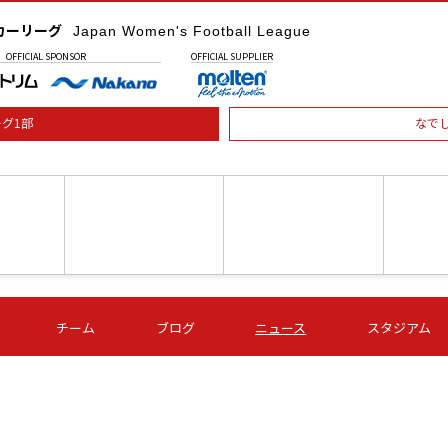
カーリーグ
Japan Women's Football League
OFFICIAL
SPONSOR
OFFICIAL
SUPPLIER
グ1部
なで
土) 15:00
第16節 09/05 (土) 16:00
第16節 09/05 (土) 17:00
第16節 09
チーム
ブログ
ニュース
スタジアム
星
ＡＧＦ
いちご
-
-
愛媛Ｌ
Ｓ世田谷
伊賀ＦＣ
ヴィアマ
Ａハリマ
Ｖ市原Ｌ