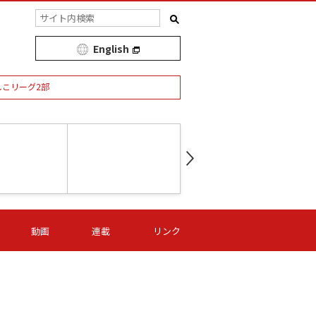
English
しこリーグ2部
第16節 09/05 (土) 15:00
第
ニッパツ
-
ニッパツ
名古屋
/06 (日) 15:00
第16節 09/06 (日) 15:00
第16節 09/05 (土) 15:00
第
動画
連載
リンク
オリプリ
津山
ニッパツ
-
-
-
Ｓ日体大
湯郷ベル
オルカ
ニッパツ
名古屋