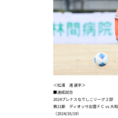
＜松浦 渚 選手＞
■達成試合
2024プレナスなでしこリーグ２部
第21節 ディオッサ出雲ＦＣ vs
（2024/10/19）