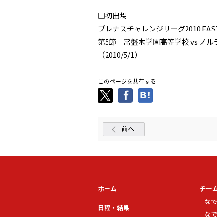
□初出場
プレナスチャレンジリーグ2010 EAS
第5節 常盤木学園高等学校 vs 
（2010/5/1）
このページを共有する
前へ
ホーム
チー
なで
日程・結果
なで