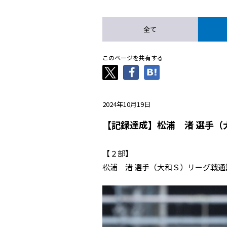
全て
このページを共有する
2024年10月19日
【記録達成】松浦 渚 選手（
【２部】
松浦 渚 選手（大和Ｓ）リーグ戦通