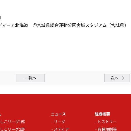
T
ノルディーア北海道 ＠宮城県総合運動公園宮城スタジアム（宮城県）
一覧へ
次へ
ム
ニュース
組織概要
しこリーグ1部
リーグ
ヒストリー
しこリーグ2部
メディア
各種規則等