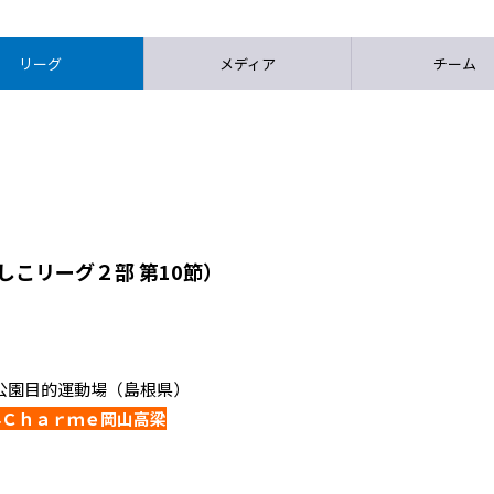
リーグ
メディア
チーム
しこリーグ２部 第10節）
出雲健康公園目的運動場（島根県）
大学Ｃｈａｒｍｅ岡山高梁