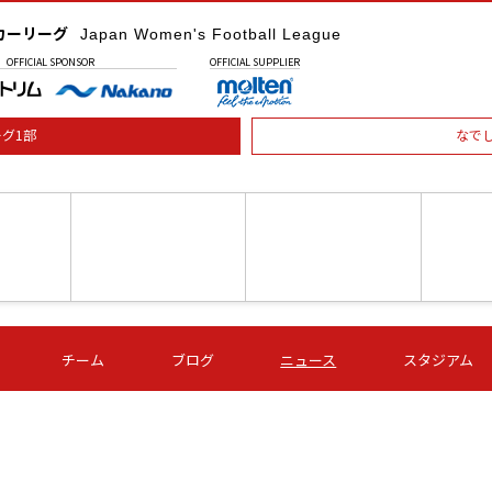
カーリーグ
Japan Women's Football League
OFFICIAL
SPONSOR
OFFICIAL
SUPPLIER
グ1部
なで
土) 15:00
第16節 09/05 (土) 16:00
第16節 09/05 (土) 17:00
第16節 09
チーム
ブログ
ニュース
スタジアム
星
ＡＧＦ
いちご
-
-
愛媛Ｌ
Ｓ世田谷
伊賀ＦＣ
ヴィアマ
Ａハリマ
Ｖ市原Ｌ