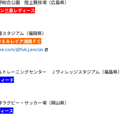
庄原市上野総合公園 陸上競技場（広島県）
ィン三重レディース
スト電器スタジアム（福岡県）
 ＯＳＡレイア湘南ＦＣ
e.com/@fuk.j.anclas
フ ナショナルトレーニングセンター Ｊヴィレッジスタジアム（福島県）
フィード
岡山県美作ラグビー・サッカー場（岡山県）
ディース