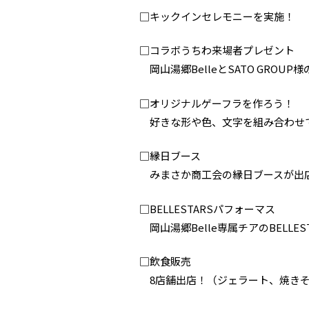
□キックインセレモニーを実施！
□コラボうちわ来場者プレゼント
岡山湯郷BelleとSATO GROU
□オリジナルゲーフラを作ろう！
好きな形や色、文字を組み合わせ
□縁日ブース
みまさか商工会の縁日ブースが出
□BELLESTARSパフォーマス
岡山湯郷Belle専属チアのBELL
□飲食販売
8店舗出店！（ジェラート、焼きそ