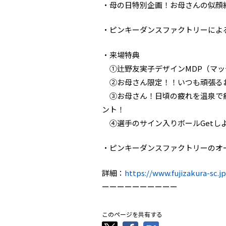
・母の日特別企画！お母さんの似顔
・ピンキーダンスファクトリーによ
・来場特典
①辻野友実子デザインMDP（マッ
②お母さん限定！！いつも頑張るお
③お母さん！日頃の疲れを温泉で癒
ント！
④選手のサイン入りボールGetし
・ピンキーダンスファクトリーのオ
詳細：
https://www.fujizakura-sc.j
ーーーーーーーーーー
このページを共有する