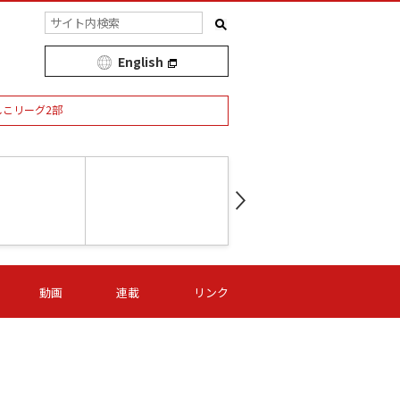
English
しこリーグ2部
第16節 09/05 (土) 15:00
第
ニッパツ
-
ニッパツ
名古屋
/06 (日) 15:00
第16節 09/06 (日) 15:00
第16節 09/05 (土) 15:00
第
動画
連載
リンク
オリプリ
津山
ニッパツ
-
-
-
Ｓ日体大
湯郷ベル
オルカ
ニッパツ
名古屋