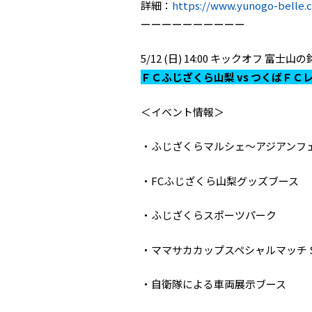
詳細：
https://www.yunogo-belle
ーーーーーーーーーー
5/12 (日) 14:00 キックオフ 
ＦＣふじざくら山梨 vs つくばＦＣ
＜イベント情報＞
・ふじざくらマルシェ〜アジアンフ
・FCふじざくら山梨グッズブース
・ふじざくらスポーツパーク
・ママサカカップスペシャルマッチ SU
・自衛隊による車両展示ブース