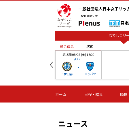
一般社団法人日本女子サッ
TOP
PARTNER
なでしこリー
試合結果
次節
00
第15節 08/08 (土) 16:00
ＡＧＦ
-
ベル
Ｓ世田谷
ニッパツ
試合結果
次節
00
第16節 09/06 (日) 15:00
第16節 09/05 (土) 15:00
第16節 09/05 (
ホーム
日程・結果
順位
津山
ニッパツ
石人の
-
-
-
体大
湯郷ベル
オルカ
ニッパツ
名古屋
静岡
ニュース