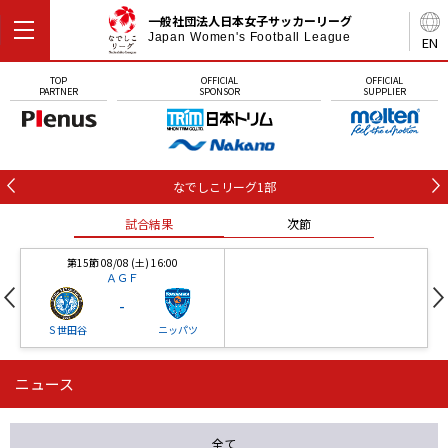
一般社団法人日本女子サッカーリーグ
Japan Women's Football League
EN
TOP
OFFICIAL
OFFICIAL
PARTNER
SPONSOR
SUPPLIER
なでしこリーグ1部
試合結果
次節
第15節 08/08 (土) 16:00
ＡＧＦ
-
Ｓ世田谷
ニッパツ
ニュース
第16節 09/05 (土) 15:00
第16節 09/05 (土) 15:00
試合結果
次節
ニッパツ
石人の星
-
-
全て