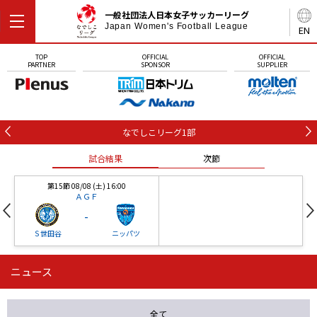
一般社団法人日本女子サッカーリーグ
Japan Women's Football League
EN
TOP
OFFICIAL
OFFICIAL
PARTNER
SPONSOR
SUPPLIER
なでしこリーグ1部
試合結果
次節
第15節 08/08 (土) 16:00
ＡＧＦ
-
Ｓ世田谷
ニッパツ
ニュース
第16節 09/05 (土) 15:00
第16節 09/05 (土) 15:00
試合結果
次節
ニッパツ
石人の星
-
-
全て