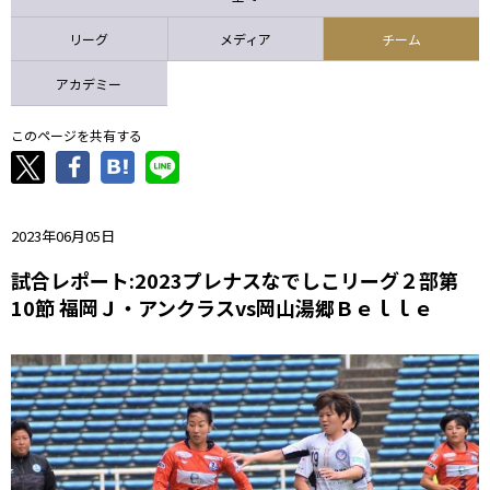
ニッパツ
名古屋
静岡
愛媛Ｌ
リーグ
メディア
チーム
アカデミー
このページを共有する
2023年06月05日
試合レポート:2023プレナスなでしこリーグ２部第
10節 福岡Ｊ・アンクラスvs岡山湯郷Ｂｅｌｌｅ