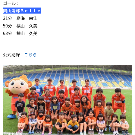
ゴール：
岡山湯郷Ｂｅｌｌｅ
31分 鳥海 由佳
50分 横山 久美
63分 横山 久美
公式記録：
こちら