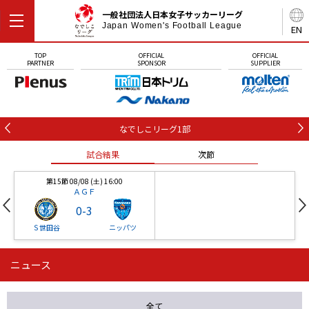
一般社団法人日本女子サッカーリーグ
Japan Women's Football League
EN
TOP
OFFICIAL
OFFICIAL
PARTNER
SPONSOR
SUPPLIER
なでしこリーグ1部
試合結果
次節
第15節 08/08 (土) 16:00
ＡＧＦ
0
-
3
Ｓ世田谷
ニッパツ
ニュース
第16節 09/05 (土) 15:00
第16節 09/05 (土) 15:00
試合結果
次節
ニッパツ
石人の星
-
-
全て