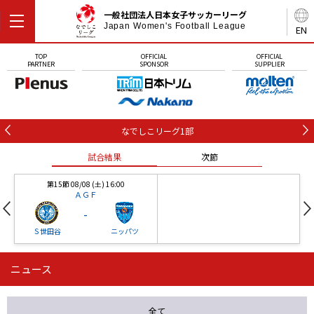
一般社団法人日本女子サッカーリーグ
Japan Women's Football League
EN
TOP
OFFICIAL
OFFICIAL
PARTNER
SPONSOR
SUPPLIER
なでしこリーグ1部
試合結果
次節
第15節 08/08 (土) 16:00
ＡＧＦ
-
Ｓ世田谷
ニッパツ
ニュース
第16節 09/05 (土) 15:00
第16節 09/05 (土) 15:00
試合結果
次節
ニッパツ
石人の星
-
-
全て