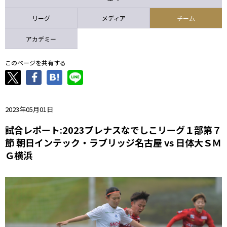
ニッパツ
名古屋
静岡
愛媛Ｌ
リーグ
メディア
チーム
アカデミー
このページを共有する
2023年05月01日
試合レポート:2023プレナスなでしこリーグ１部第７
節 朝日インテック・ラブリッジ名古屋 vs 日体大ＳＭ
Ｇ横浜