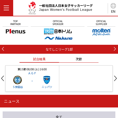
一般社団法人日本女子サッカーリーグ
Japan Women's Football League
EN
TOP
OFFICIAL
OFFICIAL
PARTNER
SPONSOR
SUPPLIER
なでしこリーグ1部
試合結果
次節
第15節 08/08 (土) 16:00
ＡＧＦ
-
Ｓ世田谷
ニッパツ
ニュース
第16節 09/05 (土) 15:00
第16節 09/05 (土) 15:00
試合結果
次節
ニッパツ
石人の星
-
-
全て