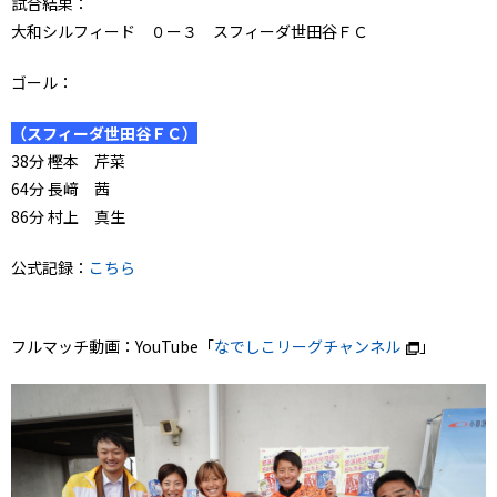
試合結果：
大和シルフィード ０ー３ スフィーダ世田谷ＦＣ
ゴール：
（スフィーダ世田谷ＦＣ）
38分 樫本 芹菜
64分 長﨑 茜
86分 村上 真生
公式記録：
こちら
フルマッチ動画：YouTube「
なでしこリーグチャンネル
」