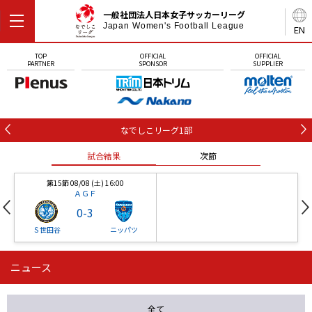
一般社団法人日本女子サッカーリーグ
Japan Women's Football League
EN
TOP
OFFICIAL
OFFICIAL
PARTNER
SPONSOR
SUPPLIER
なでしこリーグ1部
試合結果
次節
第15節 08/08 (土) 16:00
ＡＧＦ
0
-
3
Ｓ世田谷
ニッパツ
ニュース
第16節 09/05 (土) 15:00
第16節 09/05 (土) 15:00
試合結果
次節
ニッパツ
石人の星
-
-
全て