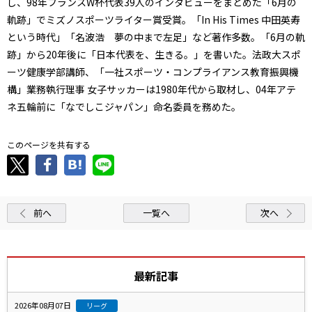
し、98年フランスW杯代表39人のインタビューをまとめた「6月の
軌跡」でミズノスポーツライター賞受賞。「In His Times 中田英寿
という時代」「名波浩 夢の中まで左足」など著作多数。「6月の軌
跡」から20年後に「日本代表を、生きる。」を書いた。法政大スポ
ーツ健康学部講師、「一社スポーツ・コンプライアンス教育振興機
構」業務執行理事 女子サッカーは1980年代から取材し、04年アテ
ネ五輪前に「なでしこジャパン」命名委員を務めた。
このページを共有する
前へ
一覧へ
次へ
最新記事
2026年08月07日
リーグ