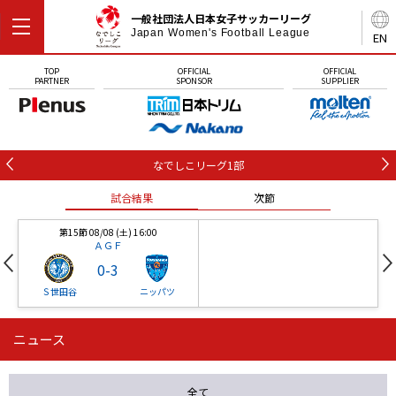
一般社団法人日本女子サッカーリーグ
Japan Women's Football League
EN
TOP
OFFICIAL
OFFICIAL
PARTNER
SPONSOR
SUPPLIER
なでしこリーグ1部
試合結果
次節
第15節 08/08 (土) 16:00
ＡＧＦ
0
-
3
Ｓ世田谷
ニッパツ
ニュース
第16節 09/05 (土) 15:00
第16節 09/05 (土) 15:00
試合結果
次節
ニッパツ
石人の星
-
-
全て