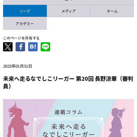
ニッパツ
名古屋
静岡
愛媛Ｌ
リーグ
メディア
チーム
アカデミー
このページを共有する
2023年01月31日
未来へ走るなでしこリーガー 第20回 長野涼華（審判
員）