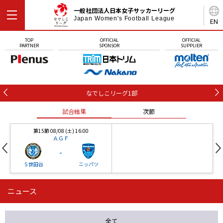
一般社団法人日本女子サッカーリーグ
Japan Women's Football League
EN
TOP
OFFICIAL
OFFICIAL
PARTNER
SPONSOR
SUPPLIER
なでしこリーグ1部
試合結果
次節
第15節 08/08 (土) 16:00
ＡＧＦ
-
Ｓ世田谷
ニッパツ
ニュース
第16節 09/05 (土) 15:00
第16節 09/05 (土) 15:00
試合結果
次節
ニッパツ
石人の星
-
-
全て