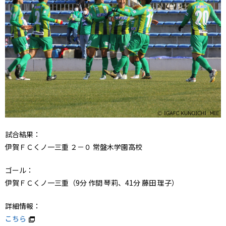
試合結果：
伊賀ＦＣくノ一三重 ２－０ 常盤木学園高校
ゴール：
伊賀ＦＣくノ一三重（9分 作間 琴莉、41分 藤田 理子）
詳細情報：
こちら