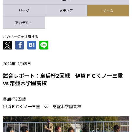
ニッパツ
名古屋
静岡
愛媛Ｌ
リーグ
メディア
チーム
アカデミー
このページを共有する
2022年12月05日
試合レポート：皇后杯2回戦 伊賀ＦＣくノ一三重
vs 常盤木学園高校
皇后杯2回戦
伊賀ＦＣくノ一三重 vs
常盤木学園高校