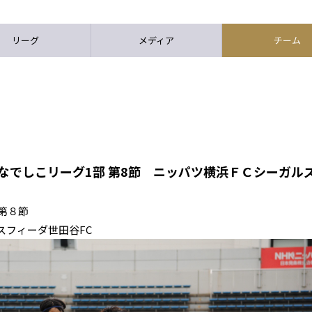
リーグ
メディア
チーム
スなでしこリーグ1部 第8節 ニッパツ横浜ＦＣシーガルズ
第８節
スフィーダ世田谷FC