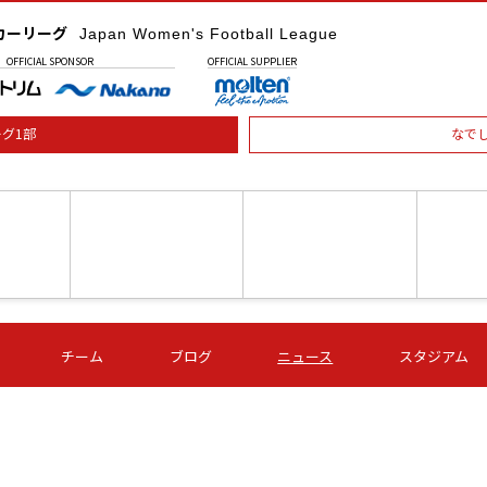
カーリーグ
Japan Women's Football League
OFFICIAL
SPONSOR
OFFICIAL
SUPPLIER
グ1部
なで
土) 15:00
第16節 09/05 (土) 16:00
第16節 09/05 (土) 17:00
第16節 09
チーム
ブログ
ニュース
スタジアム
星
ＡＧＦ
いちご
-
-
愛媛Ｌ
Ｓ世田谷
伊賀ＦＣ
ヴィアマ
Ａハリマ
Ｖ市原Ｌ