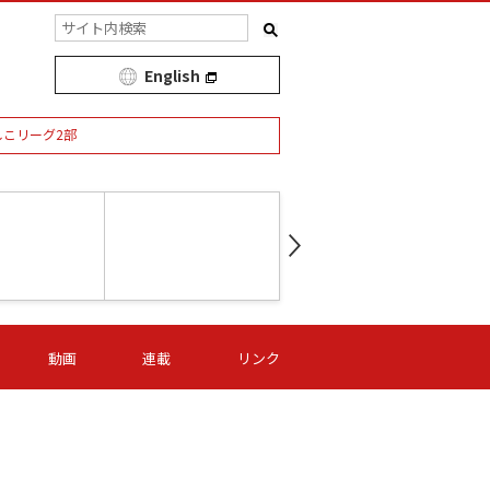
English
しこリーグ2部
第16節 09/05 (土) 15:00
第
ニッパツ
-
ニッパツ
名古屋
/06 (日) 15:00
第16節 09/06 (日) 15:00
第16節 09/05 (土) 15:00
第
動画
連載
リンク
オリプリ
津山
ニッパツ
-
-
-
Ｓ日体大
湯郷ベル
オルカ
ニッパツ
名古屋