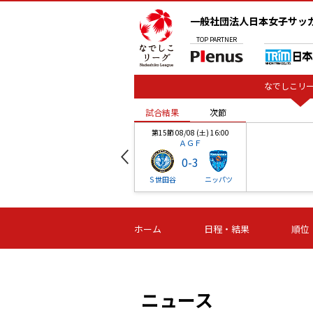
一般社団法人日本女子サッ
TOP
PARTNER
なでしこリー
試合結果
次節
00
第15節 08/08 (土) 16:00
ＡＧＦ
0
-
3
ベル
Ｓ世田谷
ニッパツ
試合結果
次節
00
第16節 09/06 (日) 15:00
第16節 09/05 (土) 15:00
第16節 09/05 (
ホーム
日程・結果
順位
津山
ニッパツ
石人の
-
-
-
体大
湯郷ベル
オルカ
ニッパツ
名古屋
静岡
ニュース