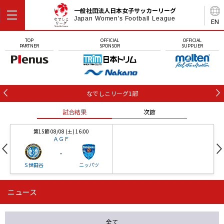
一般社団法人日本女子サッカーリーグ
Japan Women's Football League
EN
TOP
OFFICIAL
OFFICIAL
PARTNER
SPONSOR
SUPPLIER
なでしこリーグ1部
試合結果
次節
第15節 08/08 (土) 16:00
ＡＧＦ
-
Ｓ世田谷
ニッパツ
ニュース
第16節 09/05 (土) 15:00
第16節 09/05 (土) 15:00
試合結果
次節
ニッパツ
石人の星
-
-
全て