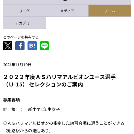
ニッパツ
名古屋
静岡
愛媛Ｌ
リーグ
メディア
チーム
アカデミー
このページを共有する
2021年11月10日
２０２２年度ＡＳハリマアルビオンユース選手
（Ｕ-15） セレクションのご案内
募集要項
対 象 ：
新中学1年生女子
◇ＡＳハリマアルビオンの指定した練習会場に通うことができる
（姫路駅からの送迎あり）