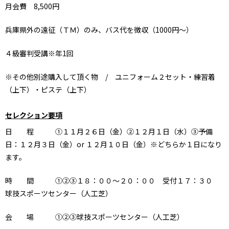
月会費 8,500円
兵庫県外の遠征（ＴＭ）のみ、バス代を徴収（1000円～）
４級審判受講※年1回
※その他別途購入して頂く物 / ユニフォーム２セット・練習着
（上下）・ピステ（上下）
セレクション要項
日 程 ①１１月２６日（金）②１２月１日（水）
③予備
日：１２月３日（金）or １２月１０日（金）※どちらか１日になり
ます。
時 間 ①②③１８：００～２０：００ 受付１７：３０
球技スポーツセンター（人工芝）
会 場 ①②③球技スポーツセンター（人工芝）