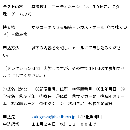
テスト内容 基礎技術、コーディネーション、５０Ｍ走、持久
走、ゲーム形式
持ち物 サッカーのできる服装・レガス・ボール（4号球でＯ
Ｋ）・飲み物
申込方法 以下の内容を明記し、メールにて申し込みくださ
い。
（セレクションは２回実施しますが、その中で１回は必ず参加する
ようにしてください。）
①氏名（かな） ②郵便番号、住所 ③電話番号 ④生年月日 ⑤
学校名 ⑥現学年 ⑦身長 ⑧体重 ⑨サッカー歴 ⑩現所属チー
ム ⑪保護者氏名 ⑫ポジション ⑬利き足 ⑭参加希望日
申込先
kakigawa@h-albion.jp
U-15担当柿川
申込締切 １１月２４日（水）１８：００まで