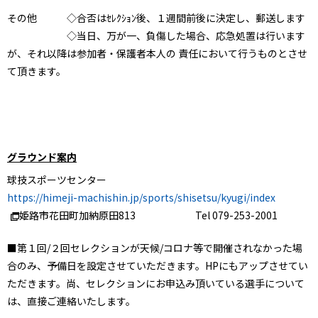
その他 ◇合否はｾﾚｸｼｮﾝ後、１週間前後に決定し、郵送します
◇当日、万が一、負傷した場合、応急処置は行います
が、それ以降は参加者・保護者本人の 責任において行うものとさせ
て頂きます。
グラウンド案内
球技スポーツセンター
https://himeji-machishin.jp/sports/shisetsu/kyugi/index
姫路市花田町加納原田813 Tel 079-253-2001
■第１回/２回セレクションが天候/コロナ等で開催されなかった場
合のみ、予備日を設定させていただきます。HPにもアップさせてい
ただきます。尚、セレクションにお申込み頂いている選手について
は、直接ご連絡いたします。