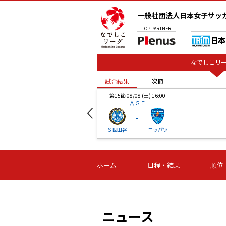
一般社団法人日本女子サッ
TOP
PARTNER
なでしこリー
試合結果
次節
00
第15節 08/08 (土) 16:00
ＡＧＦ
-
ベル
Ｓ世田谷
ニッパツ
試合結果
次節
00
第16節 09/06 (日) 15:00
第16節 09/05 (土) 15:00
第16節 09/05 (
ホーム
日程・結果
順位
津山
ニッパツ
石人の
-
-
-
体大
湯郷ベル
オルカ
ニッパツ
名古屋
静岡
ニュース