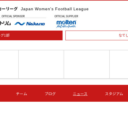
カーリーグ
Japan Women's Football League
OFFICIAL
SPONSOR
OFFICIAL
SUPPLIER
グ1部
なで
土) 15:00
第16節 09/05 (土) 16:00
第16節 09/05 (土) 17:00
第16節 09
チーム
ブログ
ニュース
スタジアム
星
ＡＧＦ
いちご
-
-
愛媛Ｌ
Ｓ世田谷
伊賀ＦＣ
ヴィアマ
Ａハリマ
Ｖ市原Ｌ