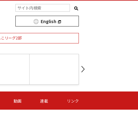
English
しこリーグ2部
第16節 09/05 (土) 15:00
第
ニッパツ
-
ニッパツ
名古屋
/06 (日) 15:00
第16節 09/06 (日) 15:00
第16節 09/05 (土) 15:00
第
動画
連載
リンク
オリプリ
津山
ニッパツ
-
-
-
Ｓ日体大
湯郷ベル
オルカ
ニッパツ
名古屋