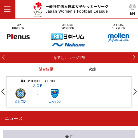
一般社団法人日本女子サッカーリーグ
Japan Women's Football League
EN
TOP
OFFICIAL
OFFICIAL
PARTNER
SPONSOR
SUPPLIER
なでしこリーグ1部
試合結果
次節
第15節 08/08 (土) 16:00
ＡＧＦ
-
Ｓ世田谷
ニッパツ
ニュース
第16節 09/05 (土) 15:00
第16節 09/05 (土) 15:00
試合結果
次節
ニッパツ
石人の星
-
-
全て