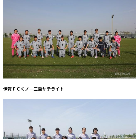
伊賀ＦＣくノ一三重サテライト