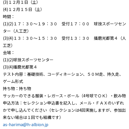
(3)１２月１日（土）
(4)１２月１５日（土）
時間：
(1)(2)１７：３０～１９：３０ 受付１７：００ 球技スポーツセン
ター（人工芝）
(3)(4)１３：３０～１５：３０ 受付１３：３０ 播磨光都第４（人
工芝）
会場：
(1)(2)球技スポーツセンター
(3)(4)播磨光都第４
テスト内容：基礎技術、コーディネーション、５０Ｍ走、持久走、
ゲーム形式
持ち物：持ち物
サッカーのできる服装・レガース・ボール（4号球でＯＫ）・飲み物
申込方法：セレクション申込書を記入し、メール・ＦＡＸのいずれ
かで申し込んでください（セレクションは4回実施しますが、参加出
来ない場合は１回でも結構です）
as-harima@h-albion.jp