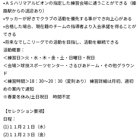
•ＡＳハリマアルビオンの指定した練習会場に通うことができる（姫
路駅からの送迎あり）
•サッカーが好きでクラブの活動を優先する事ができ向上心がある
•合格した場合、現在籍のチームの指導者より入会承諾を得ることが
できる
•将来なでしこリーグでの活動を目指し、活動を継続できる
活動概要：
＜練習日＞火・水・木・金・土・日曜日・祝日
＜会場＞球技スポーツセンター・さるびあドーム・その他グラウン
ド
＜練習時間＞18：30～20：30（変則あり） 練習詳細は月初、週初
めの案内で通知
※春夏冬休み/土日祝日 時間不定
【セレクション要項】
日程：
(1)１１月２１日（水）
(2)１１月２３日（金）