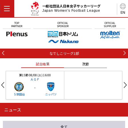
一般社団法人日本女子サッカーリーグ
Japan Women's Football League
EN
TOP
OFFICIAL
OFFICIAL
PARTNER
SPONSOR
SUPPLIER
なでしこリーグ1部
試合結果
次節
第15節 08/08 (土) 16:00
ＡＧＦ
-
Ｓ世田谷
ニッパツ
ニュース
第16節 09/05 (土) 15:00
第16節 09/05 (土) 15:00
試合結果
次節
ニッパツ
石人の星
-
-
全て