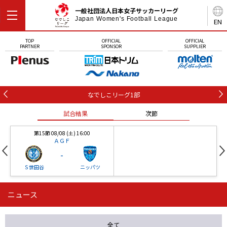
一般社団法人日本女子サッカーリーグ
Japan Women's Football League
EN
TOP
OFFICIAL
OFFICIAL
PARTNER
SPONSOR
SUPPLIER
なでしこリーグ1部
試合結果
次節
第15節 08/08 (土) 16:00
ＡＧＦ
-
Ｓ世田谷
ニッパツ
ニュース
第16節 09/05 (土) 15:00
第16節 09/05 (土) 15:00
試合結果
次節
ニッパツ
石人の星
-
-
全て