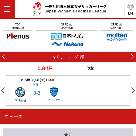
一般社団法人日本女子サッカーリーグ
Japan Women's Football League
EN
TOP
OFFICIAL
OFFICIAL
PARTNER
SPONSOR
SUPPLIER
なでしこリーグ1部
試合結果
次節
第15節 08/08 (土) 16:00
ＡＧＦ
0
-
3
Ｓ世田谷
ニッパツ
ニュース
第16節 09/05 (土) 15:00
第16節 09/05 (土) 15:00
試合結果
次節
ニッパツ
石人の星
-
-
全て