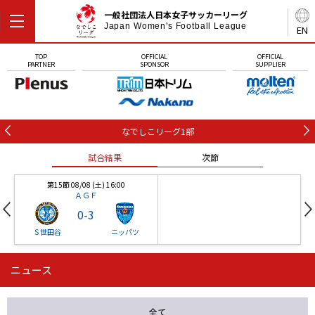
一般社団法人日本女子サッカーリーグ
Japan Women's Football League
EN
TOP
OFFICIAL
OFFICIAL
PARTNER
SPONSOR
SUPPLIER
なでしこリーグ1部
試合結果
次節
第15節 08/08 (土) 16:00
ＡＧＦ
0
-
3
Ｓ世田谷
ニッパツ
ニュース
第16節 09/05 (土) 15:00
第16節 09/05 (土) 15:00
試合結果
次節
ニッパツ
石人の星
-
-
全て