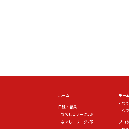
ホーム
チー
なで
日程・結果
なで
なでしこリーグ1部
なでしこリーグ2部
ブロ