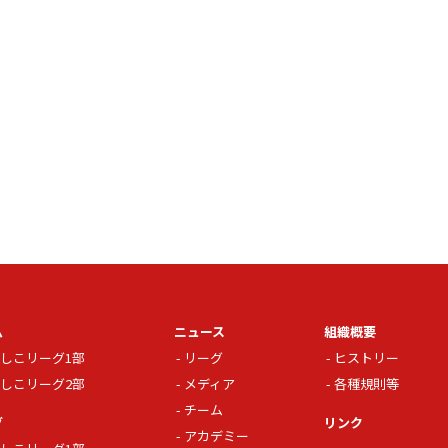
ム
ニュース
組織概要
しこリーグ1部
リーグ
ヒストリー
しこリーグ2部
メディア
各種規則等
チーム
グ
リンク
アカデミー