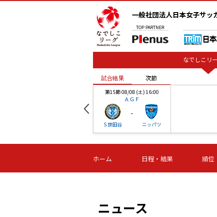
一般社団法人日本女子サッ
TOP
PARTNER
なでしこリー
試合結果
次節
00
第15節 08/08 (土) 16:00
ＡＧＦ
-
ベル
Ｓ世田谷
ニッパツ
試合結果
次節
00
第16節 09/06 (日) 15:00
第16節 09/05 (土) 15:00
第16節 09/05 (
ホーム
日程・結果
順位
津山
ニッパツ
石人の
-
-
-
体大
湯郷ベル
オルカ
ニッパツ
名古屋
静岡
ニュース