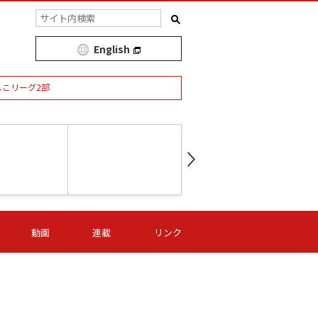
English
しこリーグ2部
第16節 09/05 (土) 15:00
第
ニッパツ
-
ニッパツ
名古屋
/06 (日) 15:00
第16節 09/06 (日) 15:00
第16節 09/05 (土) 15:00
第
動画
連載
リンク
オリプリ
津山
ニッパツ
-
-
-
Ｓ日体大
湯郷ベル
オルカ
ニッパツ
名古屋