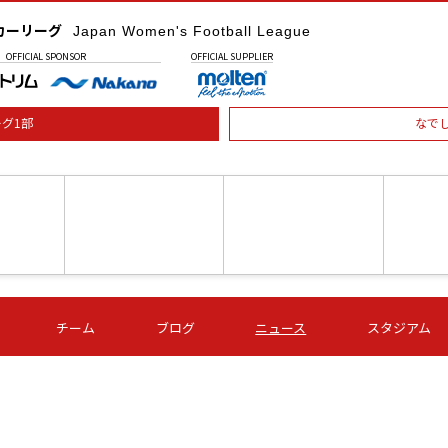
カーリーグ
Japan Women's Football League
OFFICIAL
SPONSOR
OFFICIAL
SUPPLIER
グ1部
なで
土) 15:00
第16節 09/05 (土) 16:00
第16節 09/05 (土) 17:00
第16節 09
チーム
ブログ
ニュース
スタジアム
星
ＡＧＦ
いちご
-
-
愛媛Ｌ
Ｓ世田谷
伊賀ＦＣ
ヴィアマ
Ａハリマ
Ｖ市原Ｌ