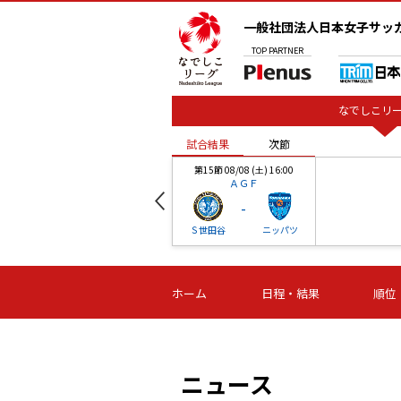
一般社団法人日本女子サッ
TOP
PARTNER
なでしこリー
試合結果
次節
00
第15節 08/08 (土) 16:00
ＡＧＦ
-
ベル
Ｓ世田谷
ニッパツ
試合結果
次節
00
第16節 09/06 (日) 15:00
第16節 09/05 (土) 15:00
第16節 09/05 (
ホーム
日程・結果
順位
津山
ニッパツ
石人の
-
-
-
体大
湯郷ベル
オルカ
ニッパツ
名古屋
静岡
ニュース