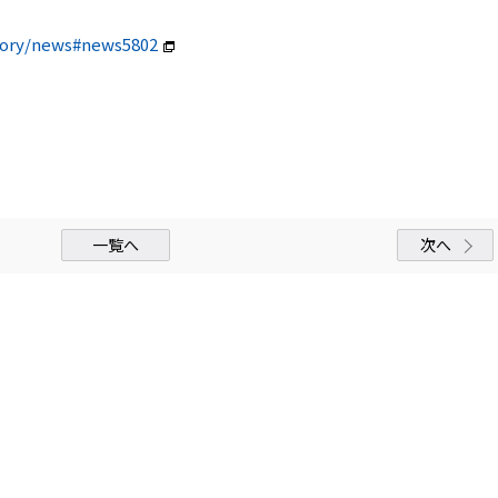
egory/news#news5802
一覧へ
次へ