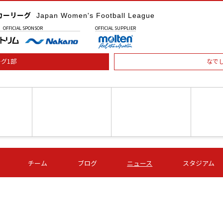
カーリーグ
Japan Women's Football League
OFFICIAL
SPONSOR
OFFICIAL
SUPPLIER
グ1部
なで
土) 15:00
第16節 09/05 (土) 16:00
第16節 09/05 (土) 17:00
第16節 09
チーム
ブログ
ニュース
スタジアム
星
ＡＧＦ
いちご
-
-
愛媛Ｌ
Ｓ世田谷
伊賀ＦＣ
ヴィアマ
Ａハリマ
Ｖ市原Ｌ