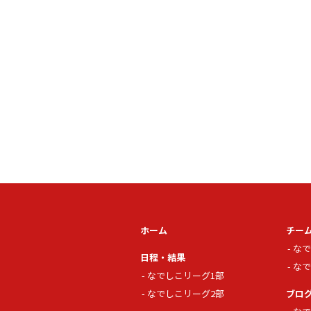
ホーム
チー
なで
日程・結果
なで
なでしこリーグ1部
なでしこリーグ2部
ブロ