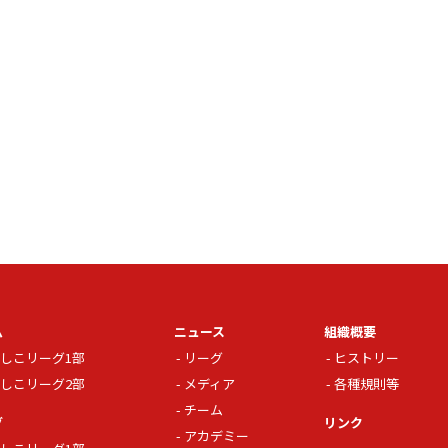
ム
ニュース
組織概要
しこリーグ1部
リーグ
ヒストリー
しこリーグ2部
メディア
各種規則等
チーム
グ
リンク
アカデミー