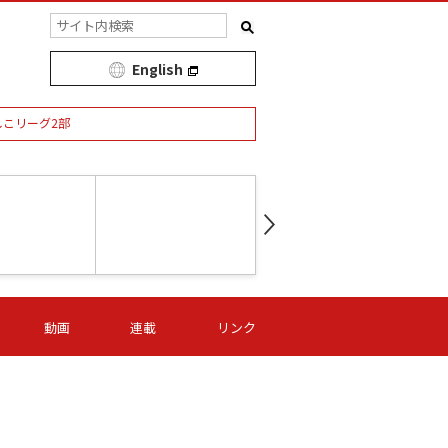
English
しこリーグ2部
第16節 09/05 (土) 15:00
第
ニッパツ
-
ニッパツ
名古屋
/06 (日) 15:00
第16節 09/06 (日) 15:00
第16節 09/05 (土) 15:00
第
動画
連載
リンク
オリプリ
津山
ニッパツ
-
-
-
Ｓ日体大
湯郷ベル
オルカ
ニッパツ
名古屋