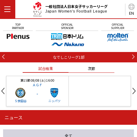
一般社団法人日本女子サッカーリーグ
Japan Women's Football League
EN
TOP
OFFICIAL
OFFICIAL
PARTNER
SPONSOR
SUPPLIER
なでしこリーグ1部
試合結果
次節
第15節 08/08 (土) 16:00
ＡＧＦ
-
Ｓ世田谷
ニッパツ
ニュース
第16節 09/05 (土) 15:00
第16節 09/05 (土) 15:00
試合結果
次節
ニッパツ
石人の星
-
-
全て