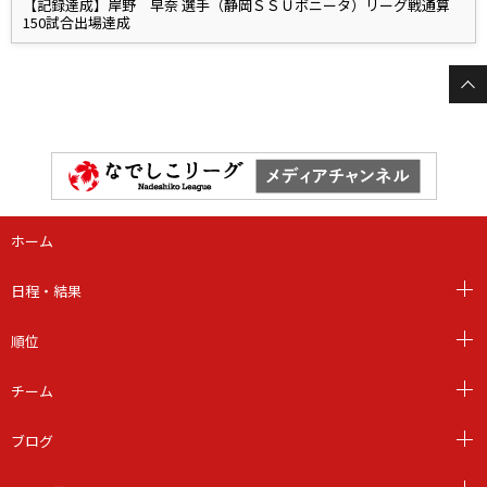
【記録達成】岸野 早奈 選手（静岡ＳＳＵボニータ）リーグ戦通算
150試合出場達成
ホーム
日程・結果
順位
チーム
ブログ