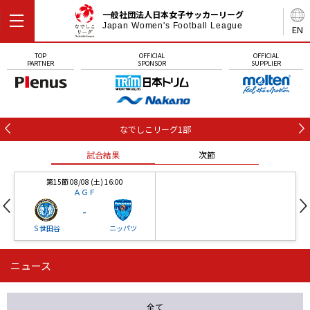
一般社団法人日本女子サッカーリーグ
Japan Women's Football League
EN
TOP
OFFICIAL
OFFICIAL
PARTNER
SPONSOR
SUPPLIER
なでしこリーグ1部
試合結果
次節
第15節 08/08 (土) 16:00
ＡＧＦ
-
Ｓ世田谷
ニッパツ
ニュース
第16節 09/05 (土) 15:00
第16節 09/05 (土) 15:00
試合結果
次節
ニッパツ
石人の星
-
-
全て