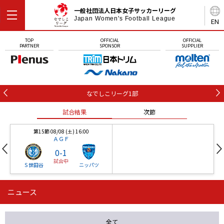
一般社団法人日本女子サッカーリーグ
Japan Women's Football League
EN
TOP
OFFICIAL
OFFICIAL
PARTNER
SPONSOR
SUPPLIER
なでしこリーグ1部
試合結果
次節
第15節 08/08 (土) 16:00
ＡＧＦ
0
-
1
試合中
Ｓ世田谷
ニッパツ
ニュース
第16節 09/05 (土) 15:00
第16節 09/05 (土) 15:00
試合結果
次節
ニッパツ
石人の星
-
-
全て