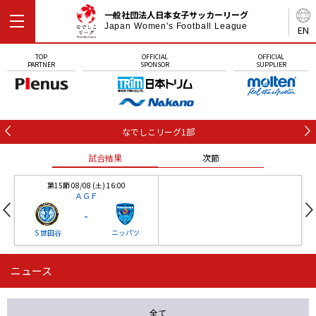
一般社団法人日本女子サッカーリーグ
Japan Women's Football League
EN
TOP
OFFICIAL
OFFICIAL
PARTNER
SPONSOR
SUPPLIER
なでしこリーグ1部
試合結果
次節
第15節 08/08 (土) 16:00
ＡＧＦ
-
Ｓ世田谷
ニッパツ
ニュース
第16節 09/05 (土) 15:00
第16節 09/05 (土) 15:00
試合結果
次節
ニッパツ
石人の星
-
-
全て