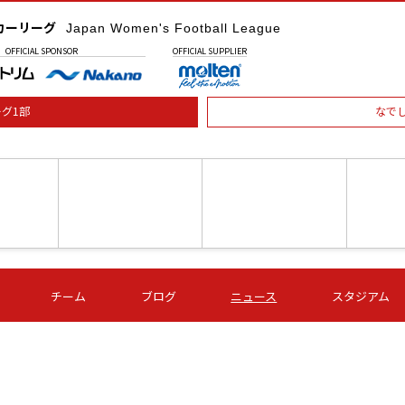
カーリーグ
Japan Women's Football League
OFFICIAL
SPONSOR
OFFICIAL
SUPPLIER
グ1部
なで
土) 15:00
第16節 09/05 (土) 16:00
第16節 09/05 (土) 17:00
第16節 09
チーム
ブログ
ニュース
スタジアム
星
ＡＧＦ
いちご
-
-
愛媛Ｌ
Ｓ世田谷
伊賀ＦＣ
ヴィアマ
Ａハリマ
Ｖ市原Ｌ