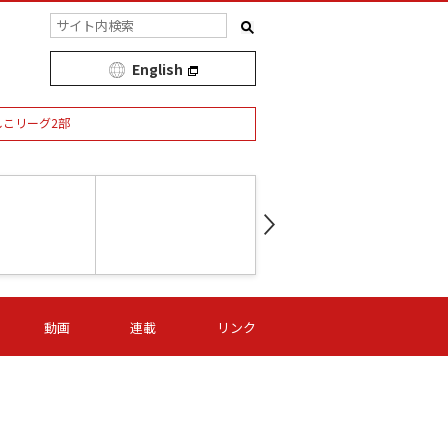
English
しこリーグ2部
第16節 09/05 (土) 15:00
第
ニッパツ
-
ニッパツ
名古屋
/06 (日) 15:00
第16節 09/06 (日) 15:00
第16節 09/05 (土) 15:00
第
動画
連載
リンク
オリプリ
津山
ニッパツ
-
-
-
Ｓ日体大
湯郷ベル
オルカ
ニッパツ
名古屋