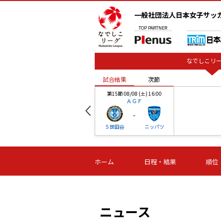
一般社団法人日本女子サッ
TOP
PARTNER
なでしこリー
試合結果
次節
00
第15節 08/08 (土) 16:00
ＡＧＦ
-
ベル
Ｓ世田谷
ニッパツ
試合結果
次節
00
第16節 09/06 (日) 15:00
第16節 09/05 (土) 15:00
第16節 09/05 (
ホーム
日程・結果
順位
津山
ニッパツ
石人の
-
-
-
体大
湯郷ベル
オルカ
ニッパツ
名古屋
静岡
ニュース