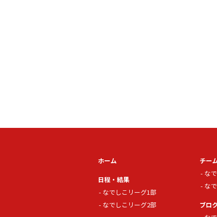
ホーム
チー
なで
日程・結果
なで
なでしこリーグ1部
なでしこリーグ2部
ブロ