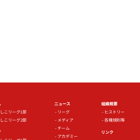
ム
ニュース
組織概要
しこリーグ1部
リーグ
ヒストリー
しこリーグ2部
メディア
各種規則等
チーム
グ
リンク
アカデミー