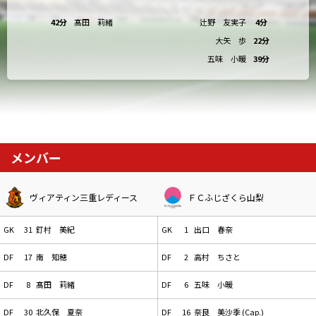
42分
髙田 莉緒
辻野 友実子
4分
大矢 歩
22分
五味 小暖
39分
メンバー
ヴィアティン三重レディース
ＦＣふじざくら山梨
GK
31
釘村 美紀
GK
1
出口 春奈
DF
17
南 知穂
DF
2
高村 ちさと
DF
8
髙田 莉緒
DF
6
五味 小暖
DF
30
北久保 夏奈
DF
16
奈良 美沙季 (Cap.)