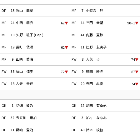
DF
15
牧山 麗菜
MF
7
小鍜治 旭
MF
24
中西 萌衣
MF
14
三田 幸望
62
▼
90+1
▼
MF
10
矢野 粧子 (Cap.)
MF
41
内藤 夏鈴
MF
19
長町 依咲
MF
11
辻野 友実子
62
▼
MF
9
山崎 愛海
FW
8
大矢 歩
74
▼
FW
35
福山 佳歩
FW
9
脇田 紗弥
72
▼
87
▼
FW
18
古寺 未佳
FW
20
寺田 心春
74
▼
GK
1
切畑 琴乃
GK
12
島田 有季帆
DF
32
去来川 琳加
DF
3
加村 ななみ
DF
11
藤崎 愛乃
DF
40
鈴木 紋伽