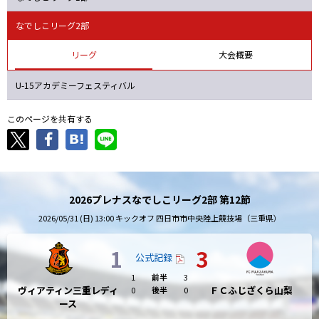
ニッパツ
名古屋
静岡
愛媛Ｌ
なでしこリーグ2部
リーグ
大会概要
U-15アカデミーフェスティバル
このページを共有する
2026プレナスなでしこリーグ2部 第12節
2026/05/31 (日) 13:00 キックオフ 四日市市中央陸上競技場（三重県）
1
3
公式記録
1
前半
3
ヴィアティン三重レディ
ＦＣふじざくら山梨
0
後半
0
ース