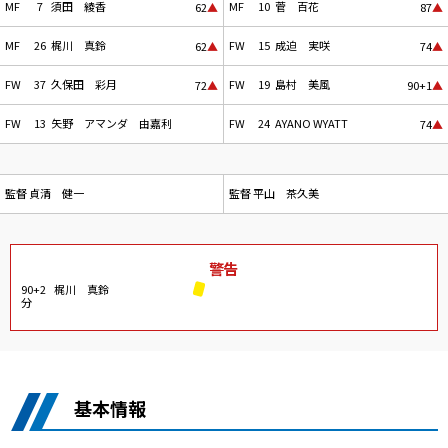
MF
7
須田 綾香
MF
10
菅 百花
62
▲
87
▲
MF
26
梶川 真鈴
FW
15
成迫 実咲
62
▲
74
▲
FW
37
久保田 彩月
FW
19
島村 美風
72
▲
90+1
▲
FW
13
矢野 アマンダ 由嘉利
FW
24
AYANO WYATT
74
▲
監督
貞清 健一
監督
平山 茶久美
警告
90+2
梶川 真鈴
分
基本情報