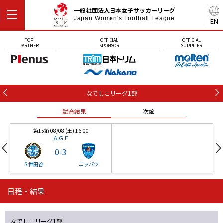
一般社団法人日本女子サッカーリーグ
Japan Women's Football League
EN
TOP
OFFICIAL
OFFICIAL
PARTNER
SPONSOR
SUPPLIER
なでしこリーグ1部
試合結果
次節
第15節 08/08 (土) 16:00
ＡＧＦ
0
-
3
Ｓ世田谷
ニッパツ
日程・結果
第16節 09/05 (土) 15:00
第16節 09/05 (土) 15:00
試合結果
次節
ニッパツ
石人の星
-
-
なでしこリーグ1部