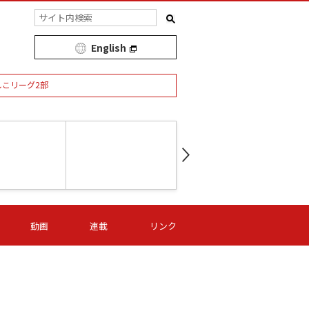
English
しこリーグ2部
第16節 09/05 (土) 15:00
第
ニッパツ
-
ニッパツ
名古屋
/06 (日) 15:00
第16節 09/06 (日) 15:00
第16節 09/05 (土) 15:00
第
動画
連載
リンク
オリプリ
津山
ニッパツ
-
-
-
Ｓ日体大
湯郷ベル
オルカ
ニッパツ
名古屋