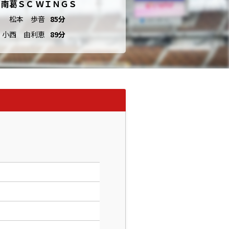
南葛ＳＣ ＷＩＮＧＳ
松本 歩音
85分
小西 由利恵
89分