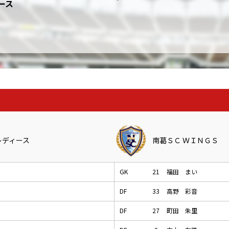
ース
レディース
南葛ＳＣ ＷＩＮＧＳ
GK
21
福田 まい
DF
33
高野 彩音
DF
27
町田 朱里