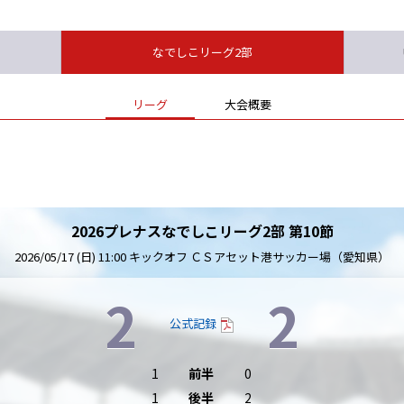
なでしこリーグ2部
リーグ
大会概要
2026プレナスなでしこリーグ2部 第10節
2026/05/17 (日) 11:00 キックオフ ＣＳアセット港サッカー場（愛知県）
2
2
公式記録
1
前半
0
1
後半
2