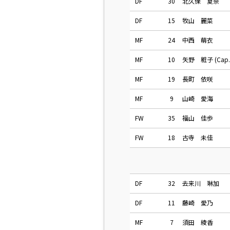
DF
30
北久保 夏奈
DF
15
牧山 麗菜
MF
24
中西 萌衣
MF
10
矢野 粧子 (Cap.
MF
19
長町 依咲
MF
9
山崎 愛海
FW
35
福山 佳歩
FW
18
古寺 未佳
DF
32
去来川 琳加
DF
11
藤崎 愛乃
MF
7
須田 綾香