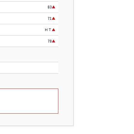
83
▲
71
▲
ＨＴ
▲
78
▲