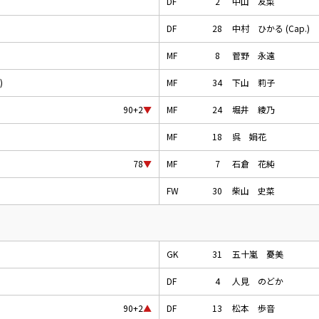
DF
2
中山 友菜
DF
28
中村 ひかる (Cap.)
MF
8
菅野 永遠
)
MF
34
下山 莉子
MF
24
堀井 綾乃
90+2
▼
MF
18
呉 娟花
MF
7
石倉 花純
78
▼
FW
30
柴山 史菜
GK
31
五十嵐 憂美
DF
4
人見 のどか
DF
13
松本 歩音
90+2
▲