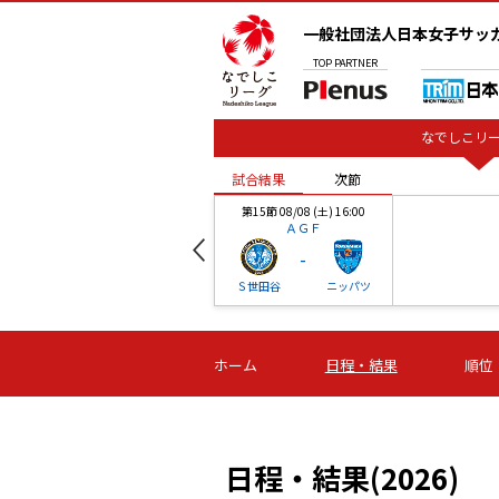
一般社団法人日本女子サッ
TOP
PARTNER
なでしこリー
試合結果
次節
00
第15節 08/08 (土) 16:00
ＡＧＦ
-
ベル
Ｓ世田谷
ニッパツ
試合結果
次節
00
第16節 09/06 (日) 15:00
第16節 09/05 (土) 15:00
第16節 09/05 (
ホーム
日程・結果
順位
津山
ニッパツ
石人の
-
-
-
体大
湯郷ベル
オルカ
ニッパツ
名古屋
静岡
日程・結果(2026)