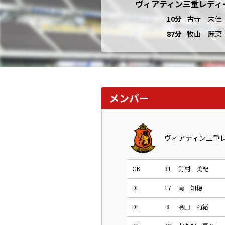
ヴィアティン三重レディ
10分
古寺 未佳
87分
牧山 麗菜
メンバー
ヴィアティン三重
GK
31
釘村 美紀
DF
17
南 知穂
DF
8
髙田 莉緒