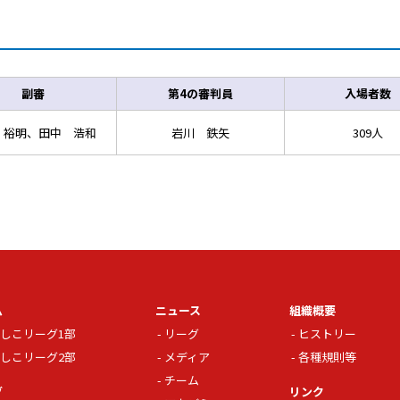
副審
第4の審判員
入場者数
 裕明、田中 浩和
岩川 鉄矢
309人
ム
ニュース
組織概要
しこリーグ1部
リーグ
ヒストリー
しこリーグ2部
メディア
各種規則等
チーム
グ
リンク