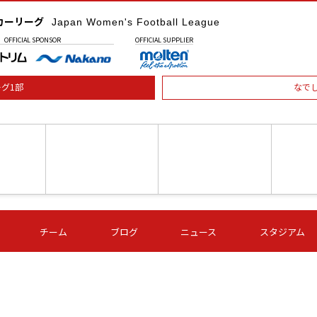
カーリーグ
Japan Women's Football League
OFFICIAL
SPONSOR
OFFICIAL
SUPPLIER
グ1部
なで
土) 15:00
第16節 09/05 (土) 16:00
第16節 09/05 (土) 17:00
第16節 09
チーム
ブログ
ニュース
スタジアム
星
ＡＧＦ
いちご
-
-
愛媛Ｌ
Ｓ世田谷
伊賀ＦＣ
ヴィアマ
Ａハリマ
Ｖ市原Ｌ