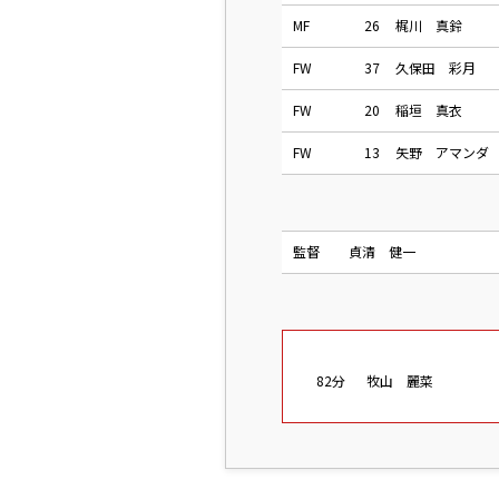
MF
26
梶川 真鈴
FW
37
久保田 彩月
FW
20
稲垣 真衣
FW
13
矢野 アマンダ
監督
貞清 健一
82分
牧山 麗菜