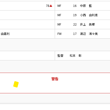
MF
16
中原 藍
78
▲
MF
19
小西 由利恵
MF
22
井上 眞椰
 由嘉利
FW
17
渡辺 渚々美
監督
松本 彰
警告