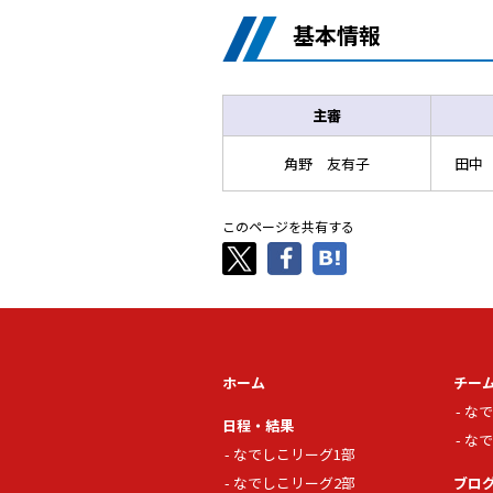
基本情報
主審
角野 友有子
田中
このページを共有する
ホーム
チー
なで
日程・結果
なで
なでしこリーグ1部
なでしこリーグ2部
ブロ