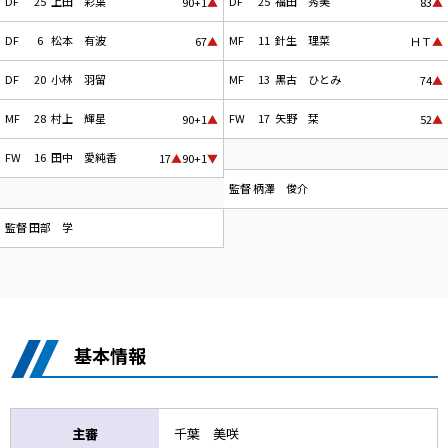
DF
25
上田 彩葉
DF
25
福田 秀美
90+1
▲
83
▲
DF
6
松本 有波
MF
11
針生 理菜
67
▲
ＨＴ
▲
DF
20
小林 羽留
MF
13
黒古 ひとみ
74
▲
MF
28
村上 輝星
FW
17
矢野 栞
90+1
▲
52
▲
FW
16
田中 愛純香
17
▲
90+1
▼
監督
柄澤 俊介
監督
田部 学
基本情報
主審
千葉 美咲