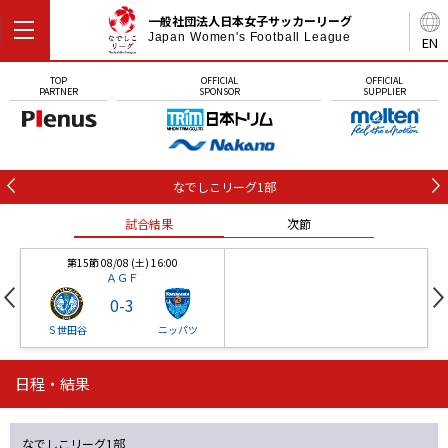
一般社団法人日本女子サッカーリーグ
Japan Women's Football League
EN
TOP
OFFICIAL
OFFICIAL
PARTNER
SPONSOR
SUPPLIER
なでしこリーグ1部
試合結果
次節
第15節 08/08 (土) 16:00
ＡＧＦ
0
-
3
Ｓ世田谷
ニッパツ
日程・結果
第16節 09/05 (土) 15:00
第16節 09/05 (土) 15:00
試合結果
次節
ニッパツ
石人の星
-
-
なでしこリーグ1部