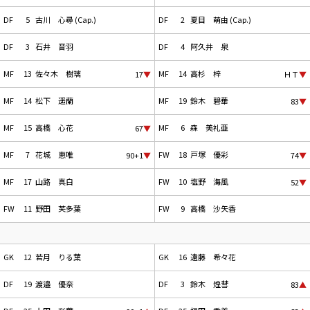
DF
5
古川 心尋 (Cap.)
DF
2
夏目 萌由 (Cap.)
DF
3
石井 音羽
DF
4
阿久井 泉
MF
13
佐々木 樹璃
MF
14
高杉 梓
17
▼
ＨＴ
▼
MF
14
松下 遥蘭
MF
19
鈴木 碧華
83
▼
MF
15
高橋 心花
MF
6
森 美礼亜
67
▼
MF
7
花城 恵唯
FW
18
戸塚 優彩
90+1
▼
74
▼
MF
17
山路 真白
FW
10
塩野 海風
52
▼
FW
11
野田 芙多葉
FW
9
高橋 沙矢香
GK
12
若月 りる葉
GK
16
遠藤 希々花
DF
19
渡邉 優奈
DF
3
鈴木 煌彗
83
▲