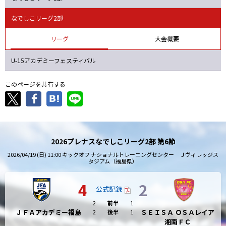
ニッパツ
名古屋
静岡
愛媛Ｌ
なでしこリーグ2部
リーグ
大会概要
U-15アカデミーフェスティバル
このページを共有する
2026プレナスなでしこリーグ2部 第6節
2026/04/19 (日) 11:00 キックオフ ナショナルトレーニングセンター Ｊヴィレッジス
タジアム（福島県）
4
2
公式記録
2
前半
1
ＪＦＡアカデミー福島
ＳＥＩＳＡ ＯＳＡレイア
2
後半
1
湘南ＦＣ