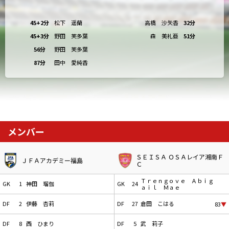
45+2分
松下 遥蘭
高橋 沙矢香
32分
45+3分
野田 芙多葉
森 美礼亜
51分
56分
野田 芙多葉
87分
田中 愛純香
メンバー
ＳＥＩＳＡ ＯＳＡレイア湘南Ｆ
ＪＦＡアカデミー福島
Ｃ
Ｔｒｅｎｇｏｖｅ Ａｂｉｇ
GK
1
神田 瑠伽
GK
24
ａｉｌ Ｍａｅ
DF
2
伊藤 杏莉
DF
27
倉田 こはる
83
▼
DF
8
西 ひまり
DF
5
武 莉子