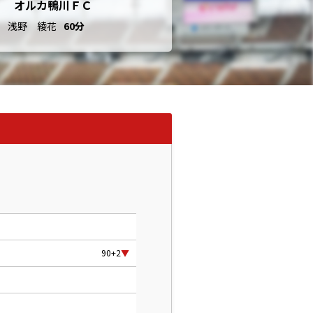
オルカ鴨川ＦＣ
浅野 綾花
60分
90+2
▼