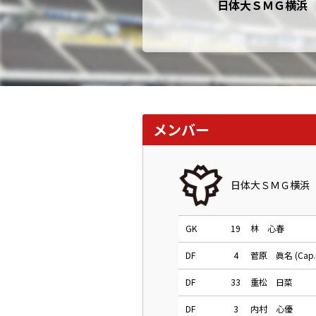
日体大ＳＭＧ横浜
メンバー
日体大ＳＭＧ横浜
GK
19
林 心春
DF
4
菅原 眞名 (Cap.
DF
33
重松 日菜
DF
3
内村 心優