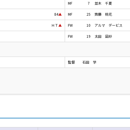
MF
7
並木 千夏
MF
25
齊藤 桃花
84
▲
FW
10
アルマ デービス
ＨＴ
▲
FW
19
太田 凪砂
監督
石田 学