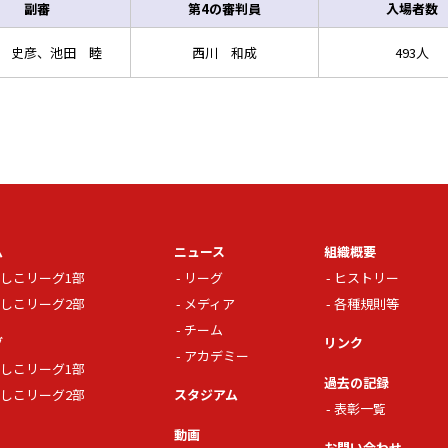
副審
第4の審判員
入場者数
 史彦、池田 睦
西川 和成
493人
ム
ニュース
組織概要
しこリーグ1部
リーグ
ヒストリー
しこリーグ2部
メディア
各種規則等
チーム
グ
リンク
アカデミー
しこリーグ1部
過去の記録
しこリーグ2部
スタジアム
表彰一覧
動画
お問い合わせ