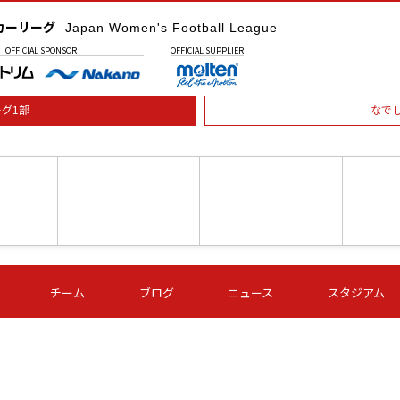
カーリーグ
Japan Women's Football League
OFFICIAL
SPONSOR
OFFICIAL
SUPPLIER
グ1部
なで
土) 15:00
第16節 09/05 (土) 16:00
第16節 09/05 (土) 17:00
第16節 09
チーム
ブログ
ニュース
スタジアム
星
ＡＧＦ
いちご
-
-
愛媛Ｌ
Ｓ世田谷
伊賀ＦＣ
ヴィアマ
Ａハリマ
Ｖ市原Ｌ