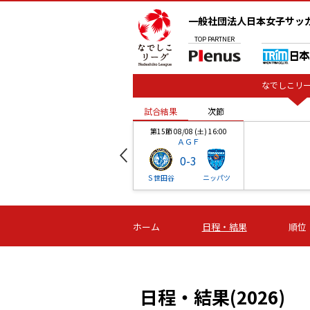
一般社団法人日本女子サッ
TOP
PARTNER
なでしこリー
試合結果
次節
00
第15節 08/08 (土) 16:00
ＡＧＦ
0
-
3
ベル
Ｓ世田谷
ニッパツ
試合結果
次節
00
第16節 09/06 (日) 15:00
第16節 09/05 (土) 15:00
第16節 09/05 (
ホーム
日程・結果
順位
津山
ニッパツ
石人の
-
-
-
体大
湯郷ベル
オルカ
ニッパツ
名古屋
静岡
日程・結果(2026)