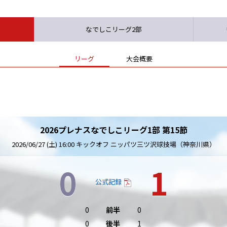
なでしこリーグ2部
リーグ
大会概要
2026プレナスなでしこリーグ1部 第15節
2026/06/27 (土) 16:00 キックオフ ニッパツ三ツ沢球技場（神奈川県）
0
1
公式記録
0
前半
0
0
後半
1