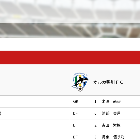
オルカ鴨川ＦＣ
GK
1
米澤 萌香
)
DF
6
浦部 美月
DF
2
吉田 紫穂
DF
3
月東 優季乃