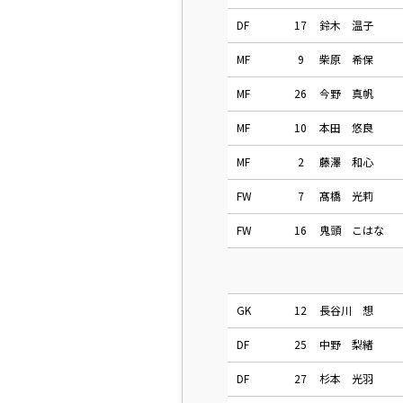
DF
17
鈴木 温子
MF
9
柴原 希保
MF
26
今野 真帆
MF
10
本田 悠良
MF
2
藤澤 和心
FW
7
髙橋 光莉
FW
16
鬼頭 こはな
GK
12
長谷川 想
DF
25
中野 梨緒
DF
27
杉本 光羽