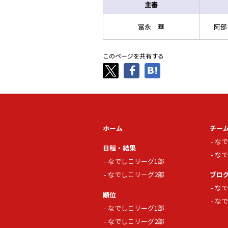
主審
冨永 華
阿部
このページを共有する
ホーム
チー
なで
日程・結果
なで
なでしこリーグ1部
なでしこリーグ2部
ブロ
なで
順位
なで
なでしこリーグ1部
なでしこリーグ2部