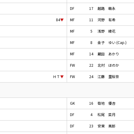
DF
17
越路 萌永
MF
11
河野 有希
84
▼
MF
5
浅野 綾花
MF
8
金子 ゆい (Cap.)
MF
14
蔵田 あかり
FW
22
北村 ほのか
FW
24
江藤 里桜奈
ＨＴ
▼
GK
16
菊地 優杏
DF
4
松尾 菜月
DF
23
安東 美那