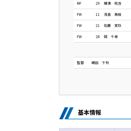
MF
29
横濱 桃杏
FW
11
浅香 美結
FW
21
佐藤 実玖
FW
28
岡 千尋
監督
嶋田 千秋
基本情報