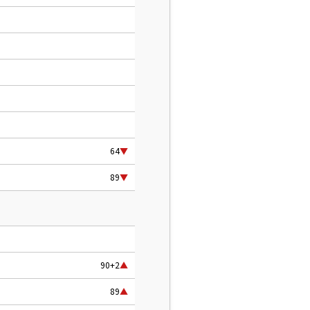
64
▼
89
▼
90+2
▲
89
▲