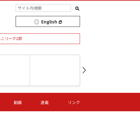
English
しこリーグ2部
第16節 09/05 (土) 15:00
第
ニッパツ
-
ニッパツ
名古屋
/06 (日) 15:00
第16節 09/06 (日) 15:00
第16節 09/05 (土) 15:00
第
動画
連載
リンク
オリプリ
津山
ニッパツ
-
-
-
Ｓ日体大
湯郷ベル
オルカ
ニッパツ
名古屋