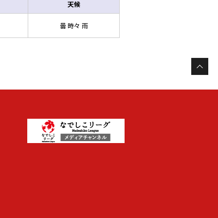
天候
曇 時々 雨