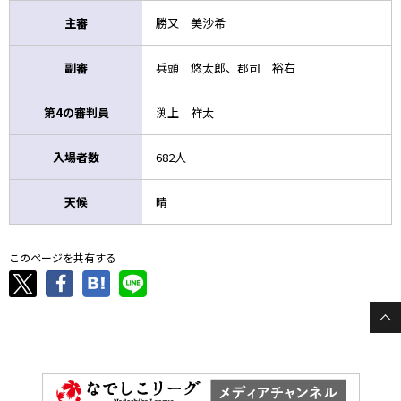
主審
勝又 美沙希
副審
兵頭 悠太郎、郡司 裕右
第4の審判員
渕上 祥太
入場者数
682人
天候
晴
このページを共有する