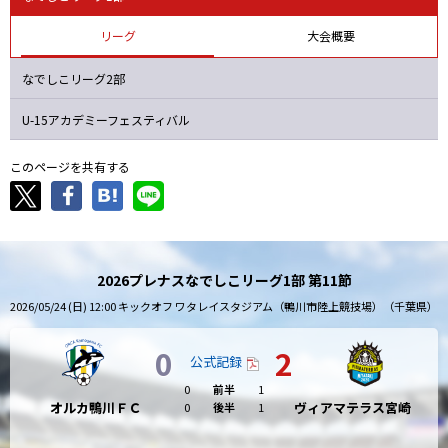
ニッパツ
名古屋
静岡
愛媛Ｌ
リーグ
大会概要
なでしこリーグ2部
U-15アカデミーフェスティバル
このページを共有する
2026プレナスなでしこリーグ1部 第11節
2026/05/24 (日) 12:00 キックオフ ワタレイスタジアム（鴨川市陸上競技場）（千葉県）
0
2
公式記録
0
前半
1
オルカ鴨川ＦＣ
ヴィアマテラス宮崎
0
後半
1