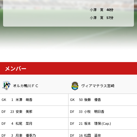
小澤 寛
40分
小澤 寛
57分
メンバー
オルカ鴨川ＦＣ
ヴィアマテラス宮崎
GK
1
米澤 萌香
GK
50
後藤 優香
DF
23
安東 美那
DF
33
小牧 明日香
DF
4
松尾 菜月
DF
21
坂本 理保 (Cap.)
DF
3
月東 優季乃
DF
16
松田 遥奈