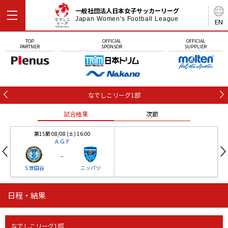
一般社団法人日本女子サッカーリーグ
Japan Women's Football League
EN
TOP
OFFICIAL
OFFICIAL
PARTNER
SPONSOR
SUPPLIER
なでしこリーグ1部
試合結果
次節
第15節 08/08 (土) 16:00
ＡＧＦ
-
Ｓ世田谷
ニッパツ
日程・結果
第16節 09/05 (土) 15:00
第16節 09/05 (土) 15:00
試合結果
次節
ニッパツ
石人の星
-
-
なでしこリーグ1部