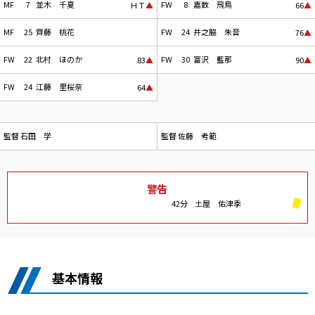
MF
7
並木 千夏
FW
8
嘉数 飛鳥
ＨＴ
▲
66
▲
MF
25
齊藤 桃花
FW
24
井之脇 朱音
76
▲
FW
22
北村 ほのか
FW
30
富沢 藍那
83
▲
90
▲
FW
24
江藤 里桜奈
64
▲
監督
石田 学
監督
佐藤 考範
警告
42分
土屋 佑津季
基本情報