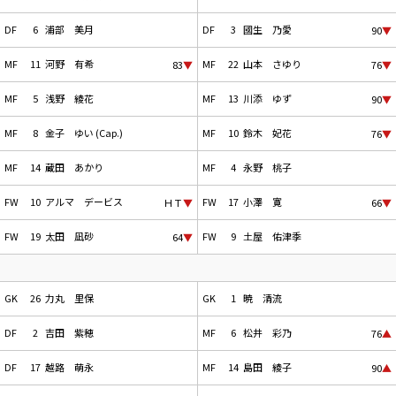
DF
6
浦部 美月
DF
3
國生 乃愛
90
▼
MF
11
河野 有希
MF
22
山本 さゆり
83
▼
76
▼
MF
5
浅野 綾花
MF
13
川添 ゆず
90
▼
MF
8
金子 ゆい (Cap.)
MF
10
鈴木 妃花
76
▼
MF
14
蔵田 あかり
MF
4
永野 桃子
FW
10
アルマ デービス
FW
17
小澤 寛
ＨＴ
▼
66
▼
FW
19
太田 凪砂
FW
9
土屋 佑津季
64
▼
GK
26
力丸 里保
GK
1
暁 清流
DF
2
吉田 紫穂
MF
6
松井 彩乃
76
▲
DF
17
越路 萌永
MF
14
島田 綾子
90
▲