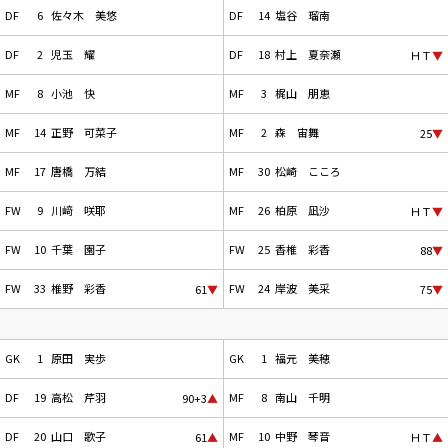
DF
6
佐々木 美悠
DF
14
塩谷 瑠南
DF
2
児玉 耀
DF
18
村上 夏奈瀬
ＨＴ
▼
MF
8
小池 快
MF
3
梶山 朋恵
MF
14
正野 可菜子
MF
2
森 宙舞
25
▼
MF
17
唐橋 万結
MF
30
松崎 こころ
FW
9
川﨑 咲耶
MF
26
柏原 凪沙
ＨＴ
▼
FW
10
千葉 園子
FW
25
香椎 彩香
88
▼
FW
33
椎野 彩香
FW
24
岸波 美采
61
▼
75
▼
GK
1
原田 実歩
GK
1
福元 美穂
DF
19
高松 芹羽
MF
8
南山 千明
90+3
▲
DF
20
山口 歌子
MF
10
中野 琴音
61
▲
ＨＴ
▲