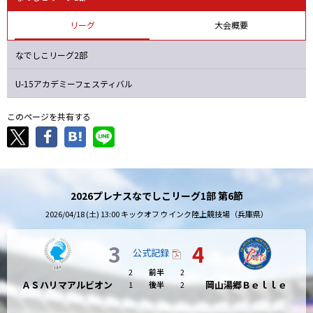
ニッパツ
名古屋
静岡
愛媛Ｌ
リーグ
大会概要
なでしこリーグ2部
U-15アカデミーフェスティバル
このページを共有する
2026プレナスなでしこリーグ1部 第6節
2026/04/18 (土) 13:00 キックオフ ウインク陸上競技場（兵庫県）
3
4
公式記録
2
前半
2
ＡＳハリマアルビオン
岡山湯郷Ｂｅｌｌｅ
1
後半
2