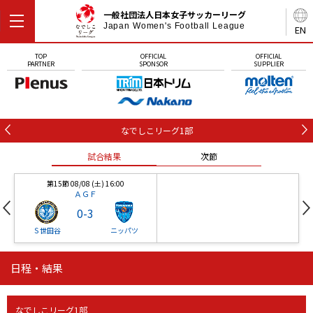
一般社団法人日本女子サッカーリーグ
Japan Women's Football League
EN
TOP
OFFICIAL
OFFICIAL
PARTNER
SPONSOR
SUPPLIER
なでしこリーグ1部
試合結果
次節
第15節 08/08 (土) 16:00
ＡＧＦ
0
-
3
Ｓ世田谷
ニッパツ
日程・結果
第16節 09/05 (土) 15:00
第16節 09/05 (土) 15:00
試合結果
次節
ニッパツ
石人の星
-
-
なでしこリーグ1部