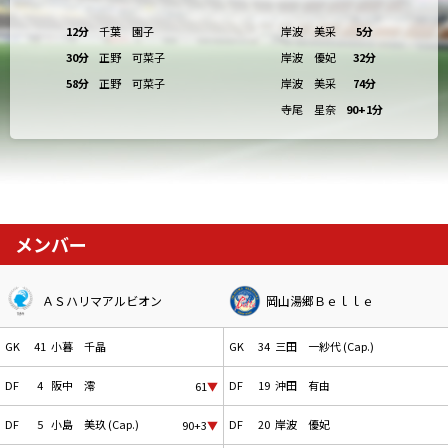
12分
千葉 園子
岸波 美采
5分
30分
正野 可菜子
岸波 優妃
32分
58分
正野 可菜子
岸波 美采
74分
寺尾 星奈
90+1分
メンバー
ＡＳハリマアルビオン
岡山湯郷Ｂｅｌｌｅ
GK
41
小暮 千晶
GK
34
三田 一紗代 (Cap.)
DF
4
阪中 澪
DF
19
沖田 有由
61
▼
DF
5
小島 美玖 (Cap.)
DF
20
岸波 優妃
90+3
▼