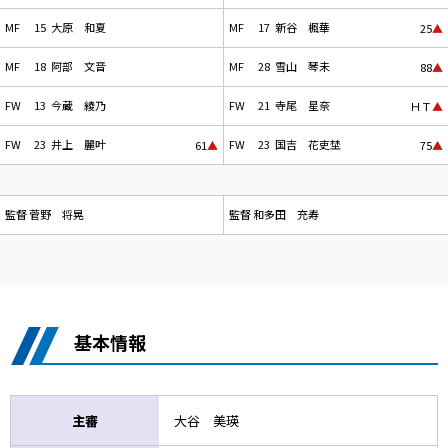
MF
15
大原 和夏
MF
17
新谷 楓華
25
▲
MF
18
阿部 文音
MF
28
雪山 琴未
88
▲
FW
13
今蔵 綾乃
FW
21
寺尾 星奈
ＨＴ
▲
FW
23
井上 麗叶
FW
23
国吉 花吏埜
61
▲
75
▲
監督
菅野 将晃
監督
和多田 充寿
基本情報
主審
大谷 美瑛