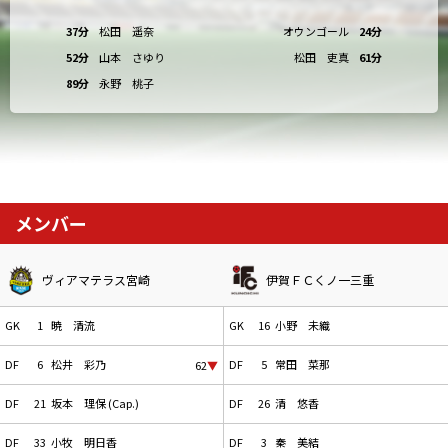
37分
松田 遥奈
オウンゴール
24分
52分
山本 さゆり
松田 吏真
61分
89分
永野 桃子
メンバー
ヴィアマテラス宮崎
伊賀ＦＣくノ一三重
GK
1
暁 清流
GK
16
小野 未織
DF
6
松井 彩乃
DF
5
常田 菜那
62
▼
DF
21
坂本 理保 (Cap.)
DF
26
清 悠香
DF
33
小牧 明日香
DF
3
秦 美結