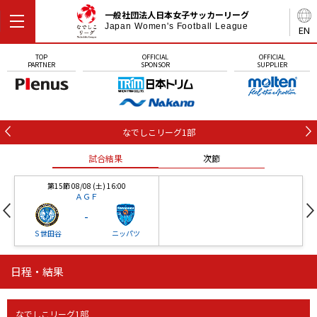
一般社団法人日本女子サッカーリーグ
Japan Women's Football League
EN
TOP
OFFICIAL
OFFICIAL
PARTNER
SPONSOR
SUPPLIER
なでしこリーグ1部
試合結果
次節
第15節 08/08 (土) 16:00
ＡＧＦ
-
Ｓ世田谷
ニッパツ
日程・結果
第16節 09/05 (土) 15:00
第16節 09/05 (土) 15:00
試合結果
次節
ニッパツ
石人の星
-
-
なでしこリーグ1部