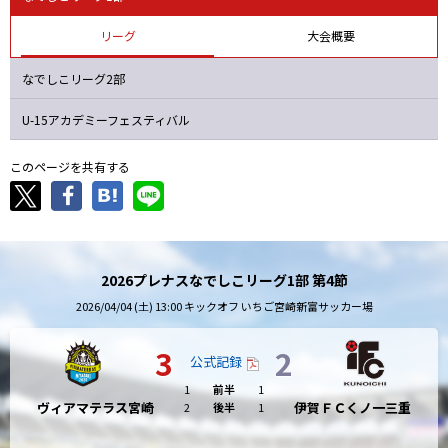
ニッパツ
名古屋
静岡
愛媛Ｌ
リーグ
大会概要
なでしこリーグ2部
U-15アカデミーフェスティバル
このページを共有する
2026プレナスなでしこリーグ1部 第4節
2026/04/04 (土) 13:00 キックオフ いちご宮崎新富サッカー場
3
2
公式記録
1
前半
1
ヴィアマテラス宮崎
伊賀ＦＣくノ一三重
2
後半
1