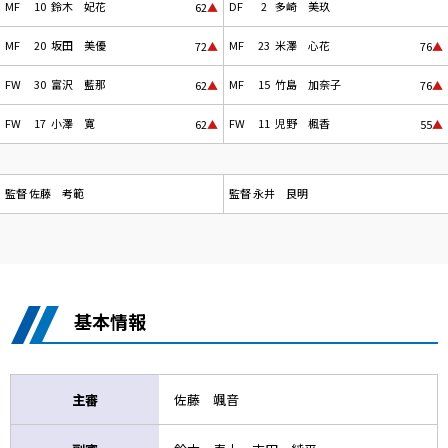
MF
10
鈴木 妃花
DF
2
多崎 美玖
62
▲
MF
20
坂田 美優
MF
23
米澤 心花
72
▲
76
▲
FW
30
富沢 藍那
MF
15
竹島 加奈子
62
▲
76
▲
FW
17
小澤 寛
FW
11
児野 楓香
62
▲
55
▲
監督
佐藤 考範
監督
永井 良明
基本情報
主審
佐藤 颯音