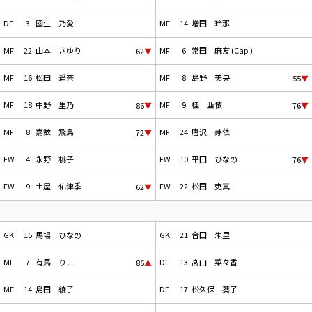
DF
3
國生 乃愛
MF
14
増田 玲那
MF
22
山本 さゆり
MF
6
常田 麻友 (Cap.)
62
▼
MF
16
松田 遥奈
MF
8
島野 美央
55
▼
MF
18
中野 里乃
MF
9
桂 亜依
86
▼
76
▼
MF
8
嘉数 飛鳥
MF
24
唐沢 芽依
72
▼
FW
4
永野 桃子
FW
10
平田 ひなの
76
▼
FW
9
土屋 佑津季
FW
22
松田 吏真
62
▼
GK
15
馬場 ひなの
GK
21
合田 朱里
MF
7
有馬 りこ
DF
13
髙山 菜々香
86
▲
MF
14
島田 綾子
DF
17
松久保 葵子