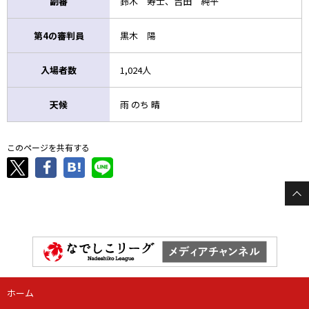
副審
鈴木 寿士、吉田 純平
第4の審判員
黒木 陽
入場者数
1,024人
天候
雨 のち 晴
このページを共有する
ホーム